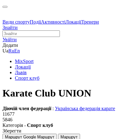
Види спорту
Події
Активності
Локації
Тренери
Знайти
Увійти
Додати
Ua
Ru
En
MixSport
Локації
Львів
Спорт клуб
Karate Club UNION
Діючій член федерації
:
Українська федерація карате
11677
5846
Категорія -
Спорт клуб
Зберегти
Маршрут Google
Маршрут
Маршрут