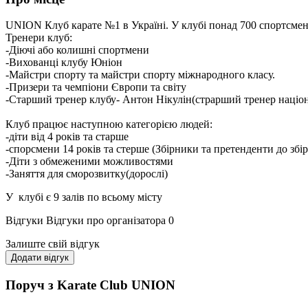
UNION Клуб карате №1 в Україні. У клубі понад 700 спортсменів
Тренери клуб:
-Діючі або колишні спортмени
-Вихованці клубу Юніон
-Майстри спорту та майстри спорту міжнародного класу.
-Призери та чемпіони Європи та світу
-Старший тренер клубу- Антон Нікулін(страрший тренер націона
Клуб працює наступною категорією людей:
-діти від 4 років та старше
-спорсмени 14 років та стерше (Збірники та претенденти до збір
-Діти з обмеженими можливостями
-Заняття для сморозвитку(дорослі)
У клубі є 9 залів по всьому місту
Відгуки
Відгуки про організатора
0
Залиште свій відгук
Додати відгук
Поруч з Karate Club UNION