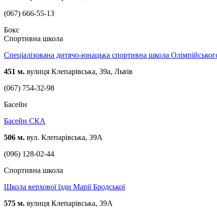
(067) 666-55-13
Бокс
Спортивна школа
Спеціалізована дитячо-юнацька спортивна школа Олімпійськог
451 м.
вулиця Клепарівська, 39а, Львів
(067) 754-32-98
Басейн
Басейн СКА
506 м.
вул. Клепарівська, 39А
(096) 128-02-44
Спортивна школа
Школа верхової їзди Марії Бродської
575 м.
вулиця Клепарівська, 39А