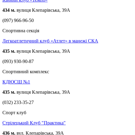
434 м.
вулиця Клепарівська, 39А
(097) 966-96-50
Спортивна секція
Легкоатлетичний клуб «Атлет» в манежі СКА
435 м.
вулиця Клепарівська, 39А
(093) 930-90-87
Спортивний комплекс
КДЮСШ №1
435 м.
вулиця Клепарівська, 39А
(032) 233-35-27
Спорт клуб
Стрілецький Клуб "Практика"
436 м.
вул. Клепарівська, 39А