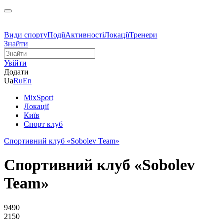
Види спорту
Події
Активності
Локації
Тренери
Знайти
Увійти
Додати
Ua
Ru
En
MixSport
Локації
Київ
Спорт клуб
Спортивний клуб «Sobolev Team»
Спортивний клуб «Sobolev
Team»
9490
2150