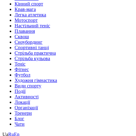
Кінний спорт
Крав-мага
Легка атлетика
Мотоспорт
Настільний теніс
Плавання
Сквош
Сноубординг
Спортивні танці
Стрільба практична
Стрільба кульова
Теніс
Фітнес
Футбол
Художня гімнастика
Види спорту
Події
Активності
Локації
Організації
Тренери
Блог
Чати
Ua
Ru
En