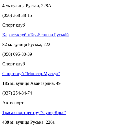
4 м.
вулиця Руська, 228А
(050) 368-38-15
Спорт клуб
Карате-клуб «Tay-Sen» на Руській
82 м.
вулиця Руська, 222
(050) 695-80-39
Спорт клуб
Спортклуб "Монстр-Мускул"
185 м.
вулиця Авангардна, 49
(037) 254-84-74
Автоспорт
Траса спортцентру "СуперКрос"
439 м.
вулиця Руська, 226в