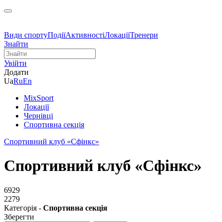
Види спорту
Події
Активності
Локації
Тренери
Знайти
Увійти
Додати
Ua
Ru
En
MixSport
Локації
Чернівці
Спортивна секція
Спортивний клуб «Сфінкс»
Спортивний клуб «Сфінкс»
6929
2279
Категорія -
Спортивна секція
Зберегти