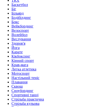
TRX
Баскетбол
Біг
Більярд
Бодібілдинг
Бокс
Вейкбординг
Велоспорт
Волейбол
Веслування
Здоров'я
Йога
Карате
Кікбоксинг
Кінний спорт
Крав-мага
Легка атлетика
Мотоспорт
Настільний теніс
Плавання
Сквош
Сноубординг
Спортивні танці
Стрільба практична
Стрільба кульова