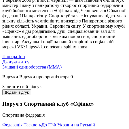
1 березня 2006 р. в місті Чернівці — Іван Іванович Филипчук
майстер І дану з панкратіону створює спортивно-оздоровчий
клуб бойового мистецтва «Сфінкс» від Чернівецької Обласної
федерації Панкратіону. Спортклуб за час існування підготував
значну кількість чемпіонів та призерів з Панкратіона різного
рівня: області, України, Європи та світу. У спортивному клубі
«Сфінкс» є дві роздягальні, душ, спеціалізований зал для
змішаних єдиноборств із мягким покриттям, спортивний
інвентар. Актуальні події на нашій сторінці в соціальній
мережі VK: https://vk.com/team_sphinx_mma
Панкратіон
Джиу-джитсу
Змішані єдиноборства (ММА)
Відгуки
Відгуки про організатора
0
Залиште свій відгук
Додати відгук
Поруч з Спортивний клуб «Сфінкс»
Спортивна федерація
Федерація Таеквон-До ІТФ України на Руській