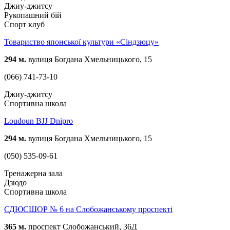
Джиу-джитсу
Рукопашний бій
Спорт клуб
Товариство японської культури «Сіндзюцу»
294 м.
вулиця Богдана Хмельницького, 15
(066) 741-73-10
Джиу-джитсу
Спортивна школа
Loudoun BJJ Dnipro
294 м.
вулиця Богдана Хмельницького, 15
(050) 535-09-61
Тренажерна зала
Дзюдо
Спортивна школа
СДЮСШОР № 6 на Слобожанському проспекті
365 м.
проспект Слобожанський, 36Д