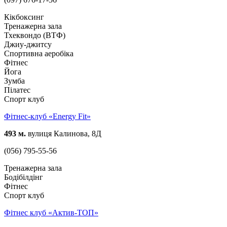
Кікбоксинг
Тренажерна зала
Тхеквондо (ВТФ)
Джиу-джитсу
Спортивна аеробіка
Фітнес
Йога
Зумба
Пілатес
Спорт клуб
Фітнес-клуб «Energy Fit»
493 м.
вулиця Калинова, 8Д
(056) 795-55-56
Тренажерна зала
Бодібілдінг
Фітнес
Спорт клуб
Фітнес клуб «Актив-ТОП»