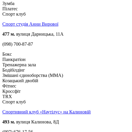
Зумба
Пілатес
Спорт клуб
Спорт студія Анни Вирової
477 м.
вулиця Дарницька, 11А
(098) 700-87-87
Бокс
Панкратіон
Тренажерна зала
Бодібілдінг
Змішані єдиноборства (ММА)
Козацький двобій
Фітнес
Кроссфіт
TRX
Спорт клуб
Спортивний клуб «Наутілус» на Калиновій
493 м.
вулиця Калинова, 8Д
(097) 676-17-56