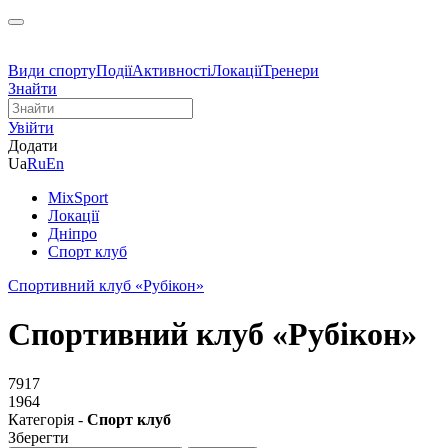
Види спорту
Події
Активності
Локації
Тренери
Знайти
Увійти
Додати
Ua
Ru
En
MixSport
Локації
Дніпро
Спорт клуб
Спортивний клуб «Рубікон»
Спортивний клуб «Рубікон»
7917
1964
Категорія -
Спорт клуб
Зберегти