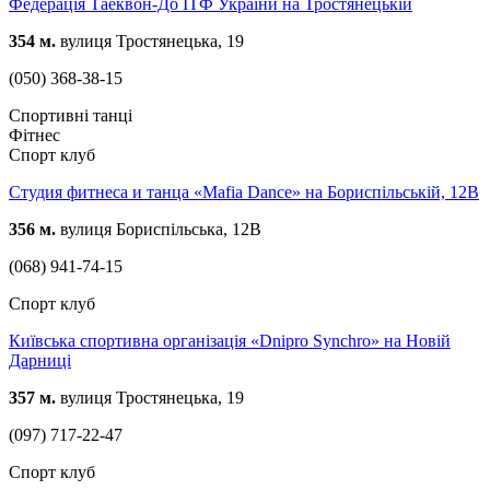
Федерація Таеквон-До ІТФ України на Тростянецькій
354 м.
вулиця Тростянецька, 19
(050) 368-38-15
Спортивні танці
Фітнес
Спорт клуб
Студия фитнеса и танца «Mafia Dance» на Бориспільській, 12В
356 м.
вулиця Бориспільська, 12В
(068) 941-74-15
Спорт клуб
Київська спортивна організація «Dnipro Synchro» на Новій
Дарниці
357 м.
вулиця Тростянецька, 19
(097) 717-22-47
Спорт клуб