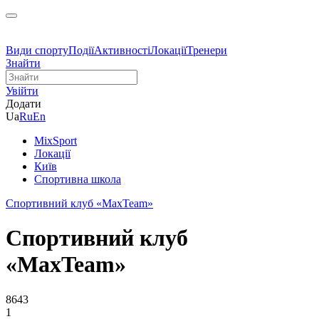
Види спорту
Події
Активності
Локації
Тренери
Знайти
Увійти
Додати
Ua
Ru
En
MixSport
Локації
Київ
Спортивна школа
Спортивний клуб «MaxTeam»
Спортивний клуб
«MaxTeam»
8643
1