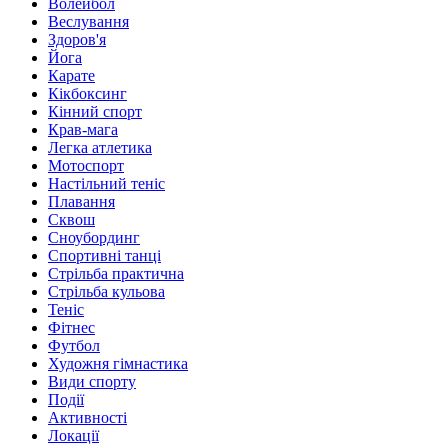
Волейбол
Веслування
Здоров'я
Йога
Карате
Кікбоксинг
Кінний спорт
Крав-мага
Легка атлетика
Мотоспорт
Настільний теніс
Плавання
Сквош
Сноубординг
Спортивні танці
Стрільба практична
Стрільба кульова
Теніс
Фітнес
Футбол
Художня гімнастика
Види спорту
Події
Активності
Локації