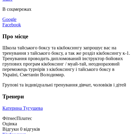
В соцмережах
Google
Facebook
Про місце
Школа тайського боксу та кікбоксингу запрошує вас на
тренування з тайського боксу, а так же розділ кікбоксингу к-1.
Тренування проводить дипломований інструктор бойових
групових програм кікбоксинг / муай-тай, неодноразовий
переможець турнірів з кікбоксингу і тайського боксу в
Україні, Сметанін Володимир.
Групові та індивідуальні тренування дівчат, чоловіків і дітей
Тренери
Катерина Тугушева
Фітнес
Пілатес
Оцінка
Відгуки
0
відгуків