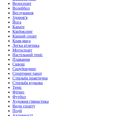
Велоспорт
Волейбол
Веслування
Здоров'я
Йога
Карате
Кікбоксинг
Кінний спорт
Крав-мага
Легка атлетика
Мотоспорт
Настільний теніс
Плавання
Сквош
Сноубординг
Спортивні танці
Стрільба практична
Стрільба кульова
Теніс
Фітнес
Футбол
Художня гімнастика
Види спорту
Події
Активності