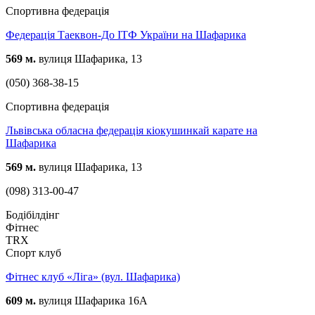
Спортивна федерація
Федерація Таеквон-До ІТФ України на Шафарика
569 м.
вулиця Шафарика, 13
(050) 368-38-15
Спортивна федерація
Львівська обласна федерація кіокушинкай карате на
Шафарика
569 м.
вулиця Шафарика, 13
(098) 313-00-47
Бодібілдінг
Фітнес
TRX
Спорт клуб
Фітнес клуб «Ліга» (вул. Шафарика)
609 м.
вулиця Шафарика 16А