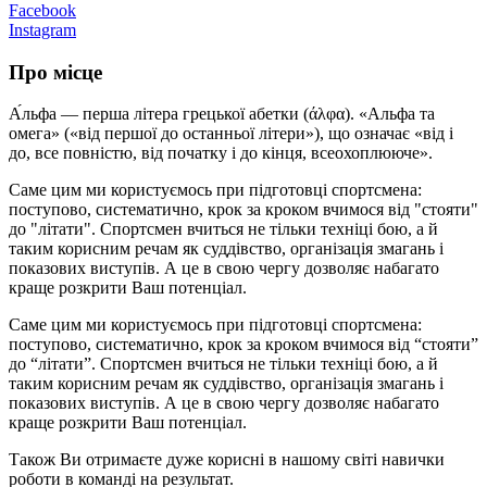
Facebook
Instagram
Про місце
А́льфа — перша літера грецької абетки (άλφα). «Альфа та
омега» («від першої до останньої літери»), що означає «від і
до, все повністю, від початку і до кінця, всеохоплююче».
Саме цим ми користуємось при підготовці спортсмена:
поступово, систематично, крок за кроком вчимося від "стояти"
до "літати". Спортсмен вчиться не тільки техніці бою, а й
таким корисним речам як суддівство, організація змагань і
показових виступів. А це в свою чергу дозволяє набагато
краще розкрити Ваш потенціал.
Саме цим ми користуємось при підготовці спортсмена:
поступово, систематично, крок за кроком вчимося від “стояти”
до “літати”. Спортсмен вчиться не тільки техніці бою, а й
таким корисним речам як суддівство, організація змагань і
показових виступів. А це в свою чергу дозволяє набагато
краще розкрити Ваш потенціал.
Також Ви отримаєте дуже корисні в нашому світі навички
роботи в команді на результат.