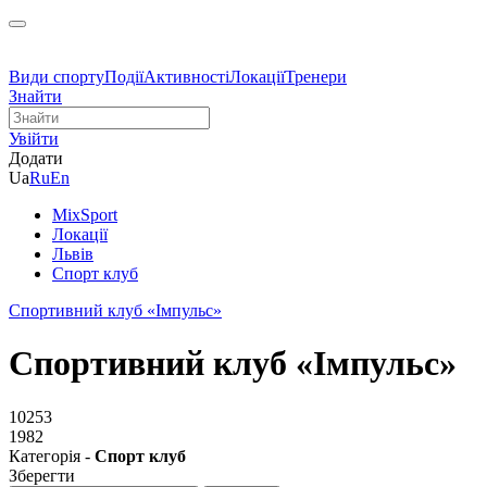
Види спорту
Події
Активності
Локації
Тренери
Знайти
Увійти
Додати
Ua
Ru
En
MixSport
Локації
Львів
Спорт клуб
Спортивний клуб «Імпульс»
Спортивний клуб «Імпульс»
10253
1982
Категорія -
Спорт клуб
Зберегти