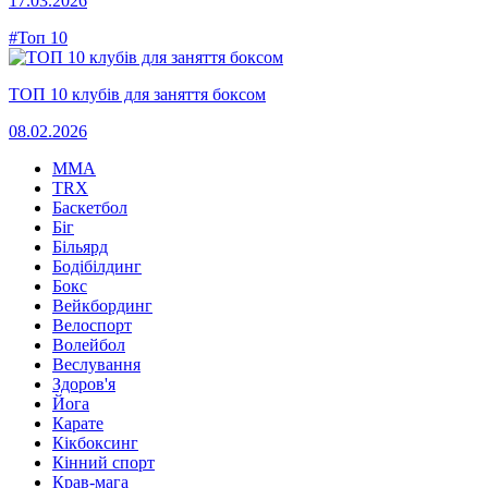
17.03.2026
#Топ 10
ТОП 10 клубів для заняття боксом
08.02.2026
MMA
TRX
Баскетбол
Біг
Більярд
Бодібілдинг
Бокс
Вейкбординг
Велоспорт
Волейбол
Веслування
Здоров'я
Йога
Карате
Кікбоксинг
Кінний спорт
Крав-мага