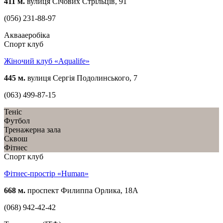
411 м.
вулиця Січових Стрільців, 91
(056) 231-88-97
Аквааеробіка
Спорт клуб
Жіночий клуб «Aqualife»
445 м.
вулиця Сергія Подолинського, 7
(063) 499-87-15
Теніс
Футбол
Тренажерна зала
Сквош
Фітнес
Спорт клуб
Фітнес-простір «Human»
668 м.
проспект Филиппа Орлика, 18А
(068) 942-42-42