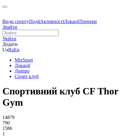
Види спорту
Події
Активності
Локації
Тренери
Знайти
Увійти
Додати
Ua
Ru
En
MixSport
Локації
Дніпро
Спорт клуб
Спортивний клуб CF Thor
Gym
14879
790
1586
1