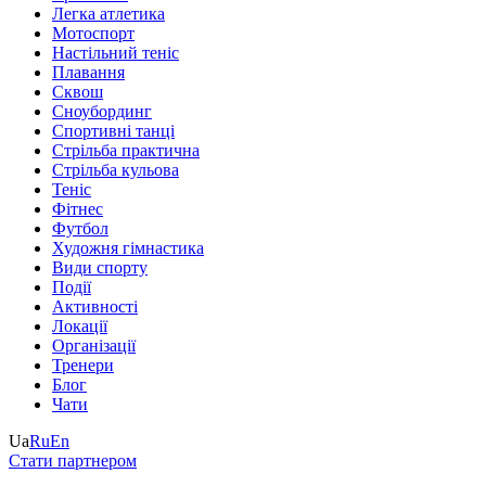
Легка атлетика
Мотоспорт
Настільний теніс
Плавання
Сквош
Сноубординг
Спортивні танці
Стрільба практична
Стрільба кульова
Теніс
Фітнес
Футбол
Художня гімнастика
Види спорту
Події
Активності
Локації
Організації
Тренери
Блог
Чати
Ua
Ru
En
Стати партнером