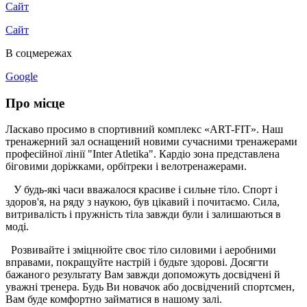
Сайт
Сайт
В соцмережах
Google
Про місце
Ласкаво просимо в спортивний комплекс «ART-FIT». Наш
тренажерний зал оснащений новими сучасними тренажерами
професійної лінії "Inter Atletika". Кардіо зона представлена ​​
біговими доріжками, орбітреки і велотренажерами.
У будь-які часи вважалося красиве і сильне тіло. Спорт і
здоров'я, на ряду з наукою, був цікавий і почитаємо. Сила,
витривалість і пружність тіла завжди були і залишаються в
моді.
Розвивайте і зміцнюйте своє тіло силовими і аеробними
вправами, покращуйте настрій і будьте здорові. Досягти
бажаного результату Вам завжди допоможуть досвідчені й
уважні тренера. Будь Ви новачок або досвідчений спортсмен,
Вам буде комфортно займатися в нашому залі.