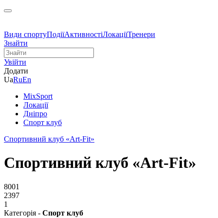
Види спорту
Події
Активності
Локації
Тренери
Знайти
Увійти
Додати
Ua
Ru
En
MixSport
Локації
Дніпро
Спорт клуб
Спортивний клуб «Art-Fit»
Спортивний клуб «Art-Fit»
8001
2397
1
Категорія -
Спорт клуб