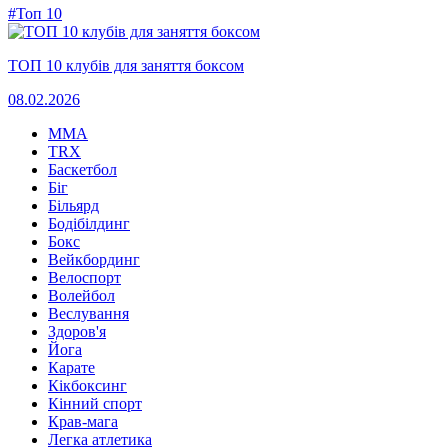
#Топ 10
ТОП 10 клубів для заняття боксом
08.02.2026
MMA
TRX
Баскетбол
Біг
Більярд
Бодібілдинг
Бокс
Вейкбординг
Велоспорт
Волейбол
Веслування
Здоров'я
Йога
Карате
Кікбоксинг
Кінний спорт
Крав-мага
Легка атлетика