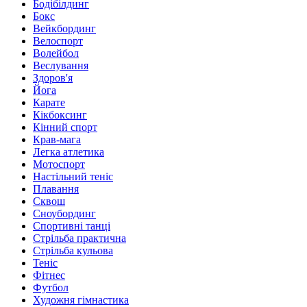
Бодібілдинг
Бокс
Вейкбординг
Велоспорт
Волейбол
Веслування
Здоров'я
Йога
Карате
Кікбоксинг
Кінний спорт
Крав-мага
Легка атлетика
Мотоспорт
Настільний теніс
Плавання
Сквош
Сноубординг
Спортивні танці
Стрільба практична
Стрільба кульова
Теніс
Фітнес
Футбол
Художня гімнастика