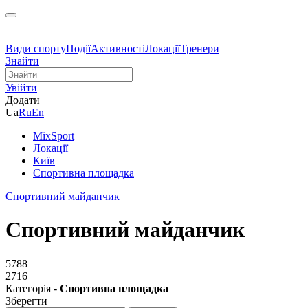
Види спорту
Події
Активності
Локації
Тренери
Знайти
Увійти
Додати
Ua
Ru
En
MixSport
Локації
Київ
Спортивна площадка
Спортивний майданчик
Спортивний майданчик
5788
2716
Категорія -
Спортивна площадка
Зберегти