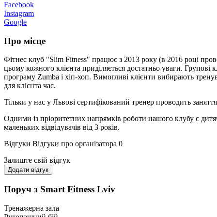
Facebook
Instagram
Google
Про місце
Фітнес клуб "Slim Fitness" працює з 2013 року (в 2016 році п
цьому кожного клієнта приділяється достатньо уваги. Групові 
програму Zumba і хіп-хоп. Вимогливі клієнти вибирають трену
для клієнта час.
Тільки у нас у Львові сертифікований тренер проводить заняття 
Одними із пріоритетних напрямків роботи нашого клубу є дитячи
маленьких відвідувачів від 3 років.
Відгуки
Відгуки про організатора
0
Залиште свій відгук
Додати відгук
Поруч з Smart Fitness Lviv
Тренажерна зала
Рукопашний бій