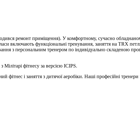
роводився ремонт приміщення). У комфортному, сучасно обладнано
класи включають функціональні тренування, заняття на TRX петл
вання з персональним тренером по індивідуально складеною прог
з Мілітарі фітнесу за версією ICIPS.
й фітнес і заняття з дитячої аеробіки. Наші професійні тренери 