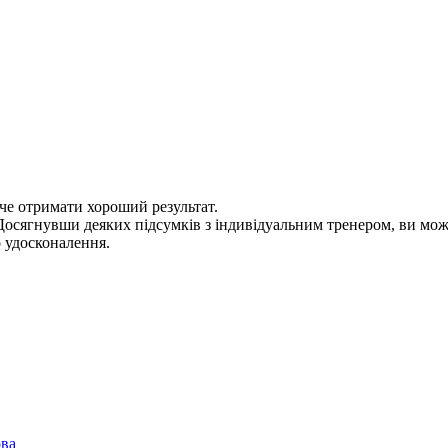
оче отримати хороший результат.
 Досягнувши деяких підсумків з індивідуальним тренером, ви мо
о удосконалення.
ова