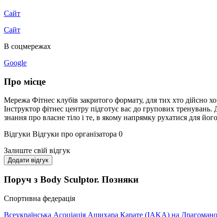
Сайт
Сайт
В соцмережах
Google
Про місце
Мережа Фітнес клубів закритого формату, для тих хто дійсно х
Інструктор фітнес центру підготує вас до групових тренувань.
знання про власне тіло і те, в якому напрямку рухатися для йог
Відгуки
Відгуки про організатора
0
Залиште свій відгук
Додати відгук
Поруч з Body Sculptor. Позняки
Спортивна федерація
Всеукраїнська Асоціація Ашихара Карате (IAKA) на Драгоман