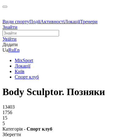
Види спорту
Події
Активності
Локації
Тренери
Знайти
Увійти
Додати
Ua
Ru
En
MixSport
Локації
Київ
Спорт клуб
Body Sculptor. Позняки
13403
1756
15
5
Категорія -
Спорт клуб
Зберегти