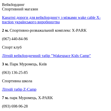
Вейкбординг
Спортивний магазин
Канатні дороги для вейкбордингу з мізками wake cable X-
traction українського виробництва
2 м.
Спортивно-розважальний комплекс X-PARK
(067) 440-84-96
Спорт клуб
Літній вейкбордичний табір "Wakespace Kids Camp"
3 м.
Парк Муромець, Київ
(063) 136-25-85
Спортивна школа
Літній табір Z-Camp
7 м.
парк Муромець, X-PARK
(093) 698-96-28