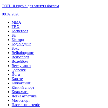
ТОП 10 клубів для заняття боксом
08.02.2026
MMA
TRX
Баскетбол
Біг
Більярд
Бодібілдинг
Бокс
Вейкбординг
Велоспорт
Волейбол
Веслування
Здоров'я
Йога
Карате
Кікбоксинг
Кінний спорт
Крав-мага
Легка атлетика
Мотоспорт
Настільний теніс