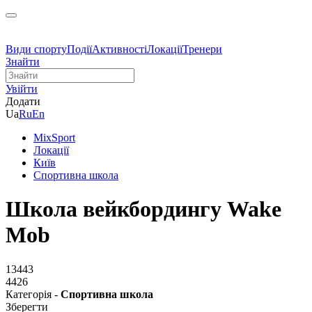
Види спорту
Події
Активності
Локації
Тренери
Знайти
Увійти
Додати
Ua
Ru
En
MixSport
Локації
Київ
Спортивна школа
Школа вейкбордингу Wake
Mob
13443
4426
Категорія -
Спортивна школа
Зберегти