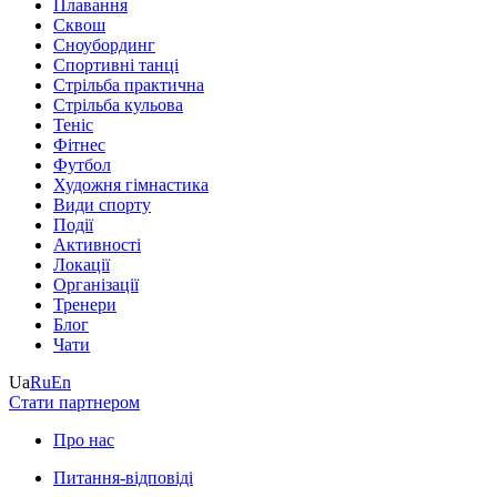
Плавання
Сквош
Сноубординг
Спортивні танці
Стрільба практична
Стрільба кульова
Теніс
Фітнес
Футбол
Художня гімнастика
Види спорту
Події
Активності
Локації
Організації
Тренери
Блог
Чати
Ua
Ru
En
Стати партнером
Про нас
Питання-відповіді