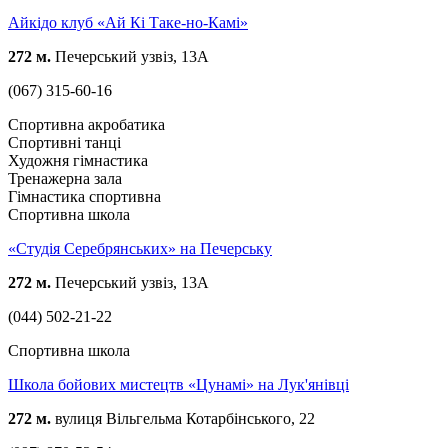
Айкідо клуб «Ай Кі Таке-но-Камі»
272 м.
Печерський узвіз, 13А
(067) 315-60-16
Спортивна акробатика
Спортивні танці
Художня гімнастика
Тренажерна зала
Гімнастика спортивна
Спортивна школа
«Студія Серебрянських» на Печерську
272 м.
Печерський узвіз, 13А
(044) 502-21-22
Спортивна школа
Школа бойових мистецтв «Цунамі» на Лук'янівці
272 м.
вулиця Вільгельма Котарбінського, 22