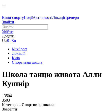
Види спорту
Події
Активності
Локації
Тренери
Знайти
Увійти
Додати
Ua
Ru
En
MixSport
Локації
Київ
Спортивна школа
Школа танцю живота Алли
Кушнір
13504
3503
Категорія -
Спортивна школа
Зберегти