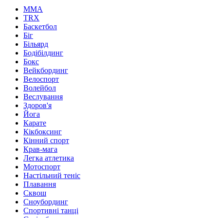
MMA
TRX
Баскетбол
Біг
Більярд
Бодібілдинг
Бокс
Вейкбординг
Велоспорт
Волейбол
Веслування
Здоров'я
Йога
Карате
Кікбоксинг
Кінний спорт
Крав-мага
Легка атлетика
Мотоспорт
Настільний теніс
Плавання
Сквош
Сноубординг
Спортивні танці