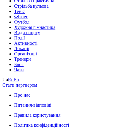
Стрільба практична
Стрільба кульова
Теніс
Фітнес
Футбол
Художня гімнастика
Види спорту
Події
Активності
Локації
Організації
Тренери
Блог
Чати
Ua
Ru
En
Стати партнером
Про нас
Питання-відповіді
Правила користування
Політика конфіденційності