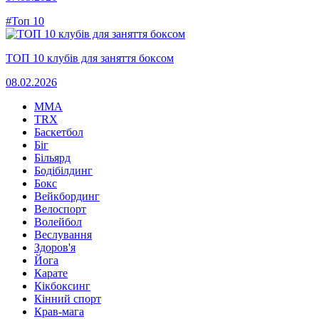
#Топ 10
ТОП 10 клубів для заняття боксом
08.02.2026
MMA
TRX
Баскетбол
Біг
Більярд
Бодібілдинг
Бокс
Вейкбординг
Велоспорт
Волейбол
Веслування
Здоров'я
Йога
Карате
Кікбоксинг
Кінний спорт
Крав-мага