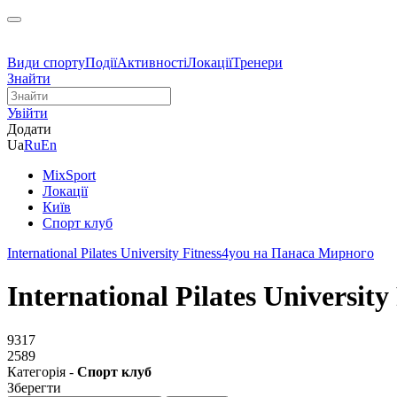
Види спорту
Події
Активності
Локації
Тренери
Знайти
Увійти
Додати
Ua
Ru
En
MixSport
Локації
Київ
Спорт клуб
International Pilates University Fitness4you на Панаса Мирного
International Pilates Universi
9317
2589
Категорія -
Спорт клуб
Зберегти