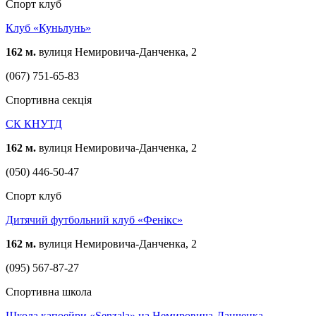
Спорт клуб
Клуб «Куньлунь»
162 м.
вулиця Немировича-Данченка, 2
(067) 751-65-83
Спортивна секція
СК КНУТД
162 м.
вулиця Немировича-Данченка, 2
(050) 446-50-47
Спорт клуб
Дитячий футбольний клуб «Фенікс»
162 м.
вулиця Немировича-Данченка, 2
(095) 567-87-27
Спортивна школа
Школа капоейри «Senzala» на Немировича-Данченка