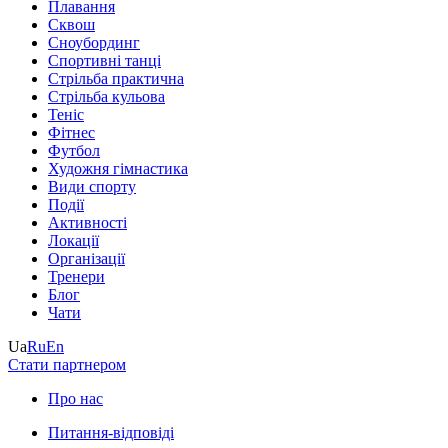
Плавання
Сквош
Сноубординг
Спортивні танці
Стрільба практична
Стрільба кульова
Теніс
Фітнес
Футбол
Художня гімнастика
Види спорту
Події
Активності
Локації
Організації
Тренери
Блог
Чати
Ua
Ru
En
Стати партнером
Про нас
Питання-відповіді