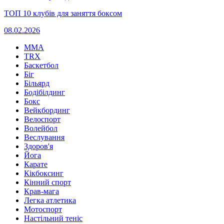
ТОП 10 клубів для заняття боксом
08.02.2026
MMA
TRX
Баскетбол
Біг
Більярд
Бодібілдинг
Бокс
Вейкбординг
Велоспорт
Волейбол
Веслування
Здоров'я
Йога
Карате
Кікбоксинг
Кінний спорт
Крав-мага
Легка атлетика
Мотоспорт
Настільний теніс