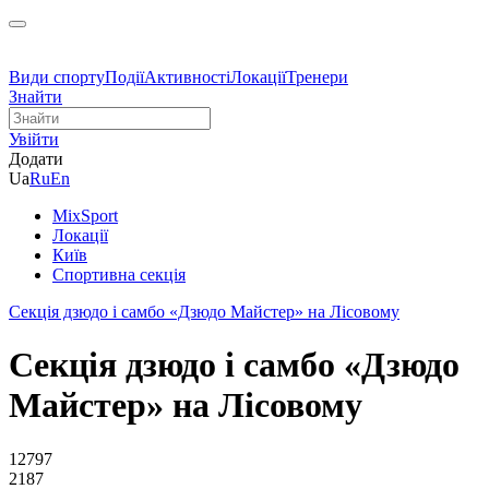
Види спорту
Події
Активності
Локації
Тренери
Знайти
Увійти
Додати
Ua
Ru
En
MixSport
Локації
Київ
Спортивна секція
Секція дзюдо і самбо «Дзюдо Майстер» на Лісовому
Секція дзюдо і самбо «Дзюдо
Майстер» на Лісовому
12797
2187