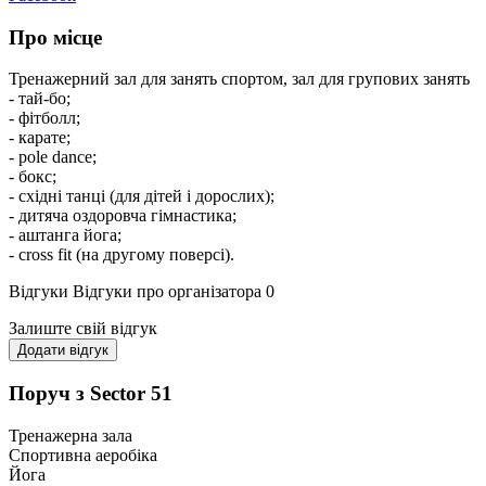
Про місце
Тренажерний зал для занять спортом, зал для групових занять
- тай-бо;
- фітболл;
- карате;
- pole dance;
- бокс;
- східні танці (для дітей і дорослих);
- дитяча оздоровча гімнастика;
- аштанга йога;
- cross fit (на другому поверсі).
Відгуки
Відгуки про організатора
0
Залиште свій відгук
Додати відгук
Поруч з Sector 51
Тренажерна зала
Спортивна аеробіка
Йога