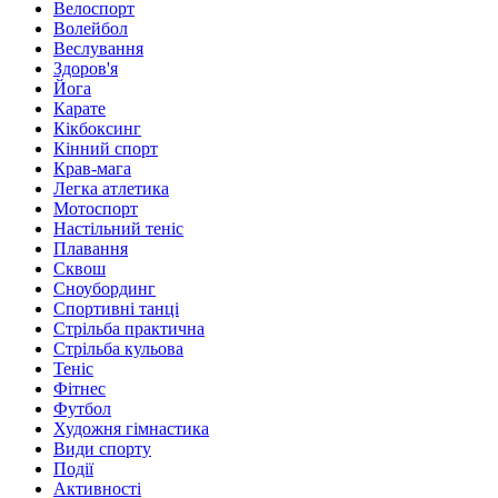
Велоспорт
Волейбол
Веслування
Здоров'я
Йога
Карате
Кікбоксинг
Кінний спорт
Крав-мага
Легка атлетика
Мотоспорт
Настільний теніс
Плавання
Сквош
Сноубординг
Спортивні танці
Стрільба практична
Стрільба кульова
Теніс
Фітнес
Футбол
Художня гімнастика
Види спорту
Події
Активності