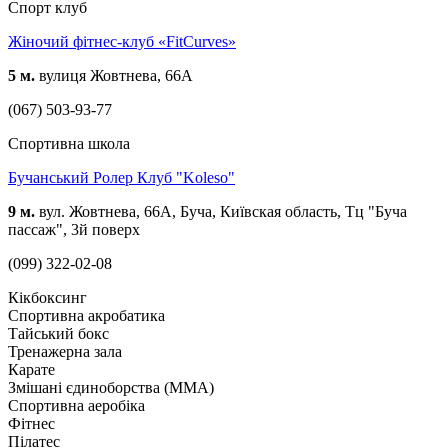
Спорт клуб
Жіночий фітнес-клуб «FitCurves»
5 м.
вулиця Жовтнева, 66А
(067) 503-93-77
Спортивна школа
Бучанський Ролер Клуб "Koleso"
9 м.
вул. Жовтнева, 66А, Буча, Київская область, Тц "Буча
пассаж", 3й поверх
(099) 322-02-08
Кікбоксинг
Спортивна акробатика
Тайський бокс
Тренажерна зала
Карате
Змішані єдиноборства (ММА)
Спортивна аеробіка
Фітнес
Пілатес