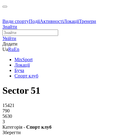
Види спорту
Події
Активності
Локації
Тренери
Знайти
Увійти
Додати
Ua
Ru
En
MixSport
Локації
Буча
Спорт клуб
Sector 51
15421
790
5630
3
Категорія -
Спорт клуб
Зберегти