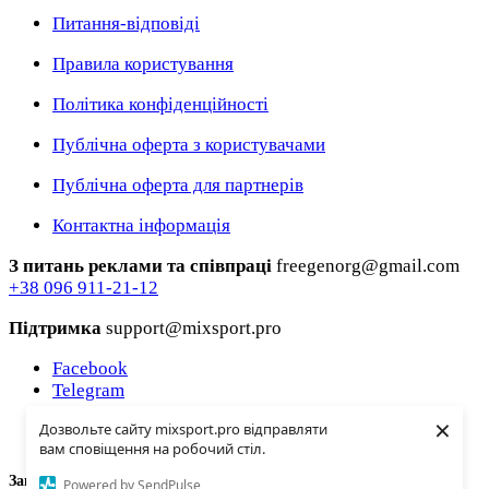
Питання-відповіді
Правила користування
Політика конфіденційності
Публічна оферта з користувачами
Публічна оферта для партнерів
Контактна інформація
З питань реклами та співпраці
freegenorg@gmail.com
+38 096 911-21-12
Підтримка
support@mixsport.pro
Facebook
Telegram
Instagramm
×
Дозвольте сайту mixsport.pro відправляти
Youtube
вам сповіщення на робочий стіл.
Завантаження...
Powered by SendPulse