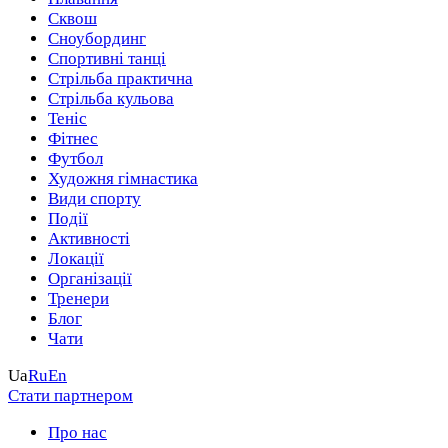
Сквош
Сноубординг
Спортивні танці
Стрільба практична
Стрільба кульова
Теніс
Фітнес
Футбол
Художня гімнастика
Види спорту
Події
Активності
Локації
Організації
Тренери
Блог
Чати
Ua
Ru
En
Стати партнером
Про нас