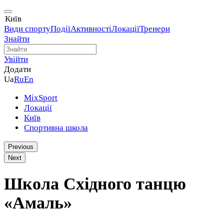
Київ
Види спорту
Події
Активності
Локації
Тренери
Знайти
Увійти
Додати
Ua
Ru
En
MixSport
Локації
Київ
Спортивна школа
Previous
Next
Школа Східного танцю
«Амаль»