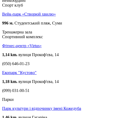
Вейкбординг
Спорт клуб
Вейк-парк «Створюй хвилю»
996 м.
Студентський пляж, Суми
Тренажерна зала
Спортивний комплекс
Фітнес-центр «Virtus»
1,14 km.
вулиця Прокоф'єва, 14
(050) 646-01-23
Екопарк "Кустово"
1,18 km.
вулиця Прокоф'єва, 14
(099) 031-00-51
Парки
Парк культури і відпочинку імені Кожедуба
1,46 km.
вулиця Гагаріна