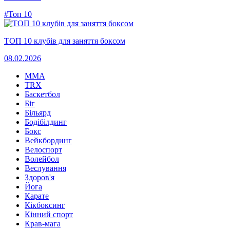
#Топ 10
ТОП 10 клубів для заняття боксом
08.02.2026
MMA
TRX
Баскетбол
Біг
Більярд
Бодібілдинг
Бокс
Вейкбординг
Велоспорт
Волейбол
Веслування
Здоров'я
Йога
Карате
Кікбоксинг
Кінний спорт
Крав-мага