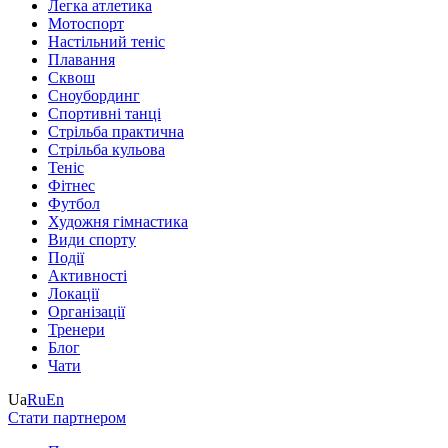
Легка атлетика
Мотоспорт
Настільний теніс
Плавання
Сквош
Сноубординг
Спортивні танці
Стрільба практична
Стрільба кульова
Теніс
Фітнес
Футбол
Художня гімнастика
Види спорту
Події
Активності
Локації
Організації
Тренери
Блог
Чати
Ua
Ru
En
Стати партнером