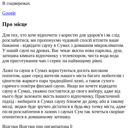
В соцмережах
Google
Про місце
Для тих, хто хоче відпочити з користю для здоров'я і як слід
розслабитися, ми пропонуємо чудовий спосіб втілити ваше
бажання - відвідати сауну в Сумах з домашнім мікрокліматом.
У нашій сауні на дровах, Вас чекає якісна нова парилка, душ,
затишна кімната відпочинку з телевізором, чиста вода вода
для приготування чаю і сервіс на найвищому рівні.
Лазні та сауни в Сумах користуються досить високим
попитом, адже серед жителів нашого міста багато любителів і
цінителів жаркого пара традиційної лазні, а також сухого
гарячого повітря фінської сауни. Якщо ви хочете відвідати
сауну в Сумах, уважно поставтеся до свого вибору, адже від
нього буде залежати якість вашого відпочинку. Практичний
підхід - вибирати в Сумах сауну ближче до дому, або в такому
місці, звідки буде зручно дістатися в будь-яку точку міста, адже
після розслаблення в лазнях і саунах Сум так хочеться скоріше
опинитися в домашньому затишку.
Відгуки
Відгуки про організатора
0