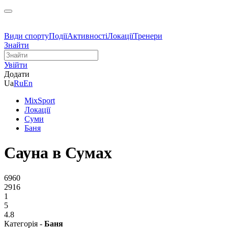
Види спорту
Події
Активності
Локації
Тренери
Знайти
Увійти
Додати
Ua
Ru
En
MixSport
Локації
Суми
Баня
Сауна в Сумах
6960
2916
1
5
4.8
Категорія -
Баня