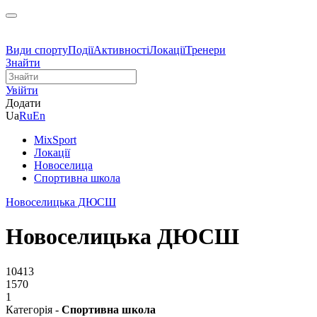
Види спорту
Події
Активності
Локації
Тренери
Знайти
Увійти
Додати
Ua
Ru
En
MixSport
Локації
Новоселица
Спортивна школа
Новоселицька ДЮСШ
Новоселицька ДЮСШ
10413
1570
1
Категорія -
Спортивна школа