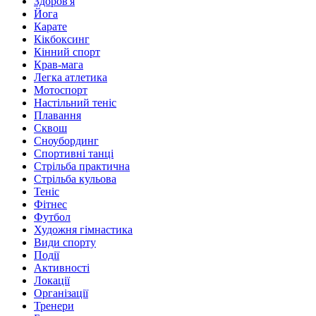
Здоров'я
Йога
Карате
Кікбоксинг
Кінний спорт
Крав-мага
Легка атлетика
Мотоспорт
Настільний теніс
Плавання
Сквош
Сноубординг
Спортивні танці
Стрільба практична
Стрільба кульова
Теніс
Фітнес
Футбол
Художня гімнастика
Види спорту
Події
Активності
Локації
Організації
Тренери