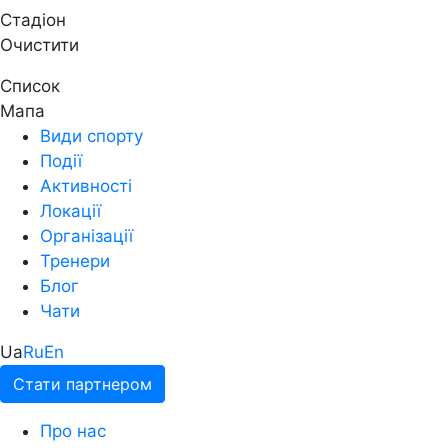
Стадіон
Очистити
Список
Мапа
Види спорту
Події
Активності
Локації
Організації
Тренери
Блог
Чати
Ua
Ru
En
Стати партнером
Про нас