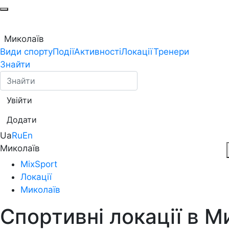
Миколаїв
Види спорту
Події
Активності
Локації
Тренери
Знайти
Увійти
Додати
Ua
Ru
En
Миколаїв
MixSport
Локації
Миколаїв
Спортивні локації в М