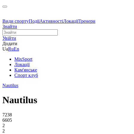
Види спорту
Події
Активності
Локації
Тренери
Знайти
Увійти
Додати
Ua
Ru
En
MixSport
Локації
Кам'янське
Спорт клуб
Nautilus
Nautilus
7238
6605
2
2