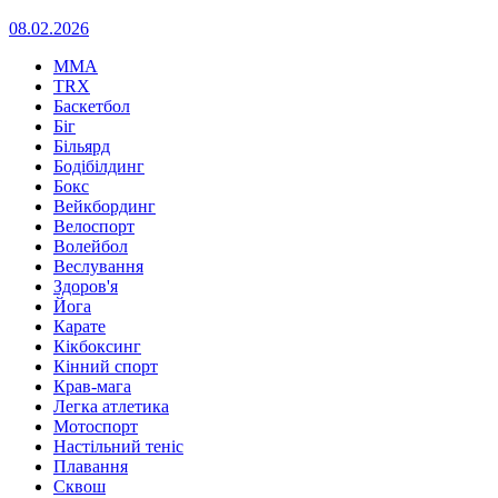
08.02.2026
MMA
TRX
Баскетбол
Біг
Більярд
Бодібілдинг
Бокс
Вейкбординг
Велоспорт
Волейбол
Веслування
Здоров'я
Йога
Карате
Кікбоксинг
Кінний спорт
Крав-мага
Легка атлетика
Мотоспорт
Настільний теніс
Плавання
Сквош