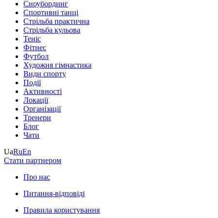
Сноубординг
Спортивні танці
Стрільба практична
Стрільба кульова
Теніс
Фітнес
Футбол
Художня гімнастика
Види спорту
Події
Активності
Локації
Організації
Тренери
Блог
Чати
Ua
Ru
En
Стати партнером
Про нас
Питання-відповіді
Правила користування