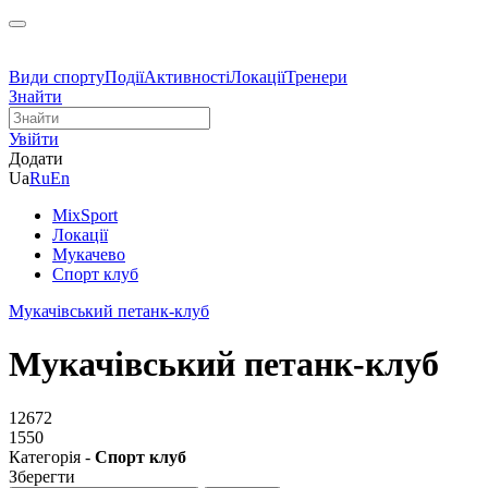
Види спорту
Події
Активності
Локації
Тренери
Знайти
Увійти
Додати
Ua
Ru
En
MixSport
Локації
Мукачево
Спорт клуб
Мукачівський петанк-клуб
Мукачівський петанк-клуб
12672
1550
Категорія -
Спорт клуб
Зберегти