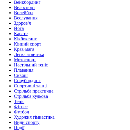
Вейкбординг
Велоспорт
Волейбол
Веслування
Здоров'я
Йога
Карате
Кікбоксинг
Кінний спорт
Крав-мага
Легка атлетика
Мотоспорт
Настільний теніс
Плавання
Сквош
Сноубординг
Спортивні танці
Стрільба практична
Стрільба кульова
Теніс
Фітнес
Футбол
Художня гімнастика
Види спорту
Події