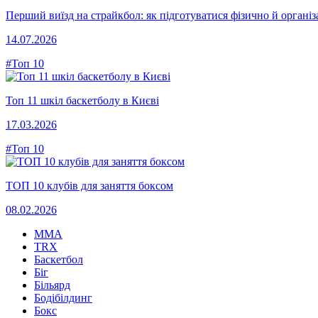
Перший виїзд на страйкбол: як підготуватися фізично й організ
14.07.2026
#Топ 10
Топ 11 шкіл баскетболу в Києві
17.03.2026
#Топ 10
ТОП 10 клубів для заняття боксом
08.02.2026
MMA
TRX
Баскетбол
Біг
Більярд
Бодібілдинг
Бокс