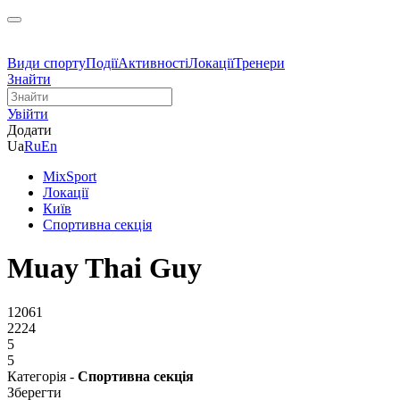
Види спорту
Події
Активності
Локації
Тренери
Знайти
Увійти
Додати
Ua
Ru
En
MixSport
Локації
Київ
Спортивна секція
Muay Thai Guy
12061
2224
5
5
Категорія -
Спортивна секція
Зберегти