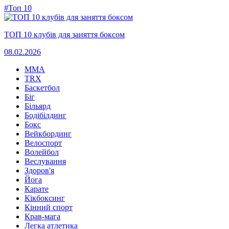
#Топ 10
ТОП 10 клубів для заняття боксом
08.02.2026
MMA
TRX
Баскетбол
Біг
Більярд
Бодібілдинг
Бокс
Вейкбординг
Велоспорт
Волейбол
Веслування
Здоров'я
Йога
Карате
Кікбоксинг
Кінний спорт
Крав-мага
Легка атлетика