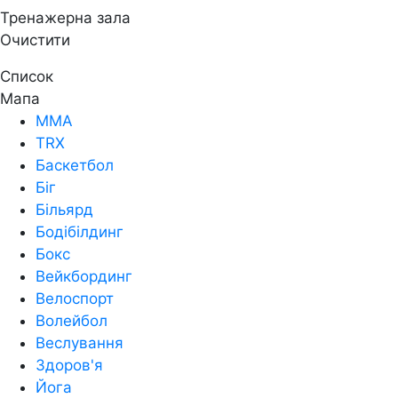
Тренажерна зала
Очистити
Список
Мапа
MMA
TRX
Баскетбол
Біг
Більярд
Бодібілдинг
Бокс
Вейкбординг
Велоспорт
Волейбол
Веслування
Здоров'я
Йога