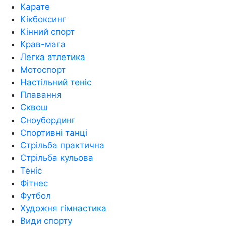
Карате
Кікбоксинг
Кінний спорт
Крав-мага
Легка атлетика
Мотоспорт
Настільний теніс
Плавання
Сквош
Сноубординг
Спортивні танці
Стрільба практична
Стрільба кульова
Теніс
Фітнес
Футбол
Художня гімнастика
Види спорту