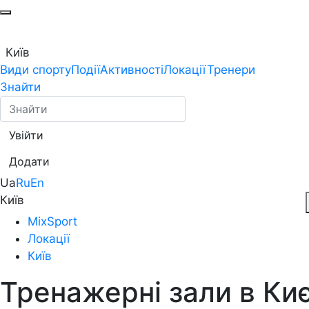
Київ
Види спорту
Події
Активності
Локації
Тренери
Знайти
Увійти
Додати
Ua
Ru
En
Київ
MixSport
Локації
Київ
Тренажерні зали в Киє