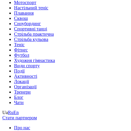
Мотоспорт
Настільний теніс
Плавання
Сквош
Сноубординг
Спортивні танці
Стрільба практична
Стрільба кульова
Теніс
Фітнес
Футбол
Художня гімнастика
Види спорту
Події
Активності
Локації
Організації
Тренери
Блог
Чати
Ua
Ru
En
Стати партнером
Про нас