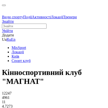
Види спорту
Події
Активності
Локації
Тренери
Знайти
Увійти
Додати
Ua
Ru
En
MixSport
Локації
Київ
Спорт клуб
Кінноспортивний клуб
"МАГНАТ"
12247
4961
11
4.7273