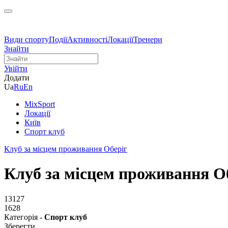
Види спорту
Події
Активності
Локації
Тренери
Знайти
Увійти
Додати
Ua
Ru
En
MixSport
Локації
Київ
Спорт клуб
Клуб за місцем проживання Оберіг
Клуб за місцем проживання О
13127
1628
Категорія -
Спорт клуб
Зберегти