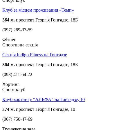
Спорт клуб
Клуб за місцем проживання «Темп»
364 м.
проспект Георгія Гонгадзе, 18Б
(097) 269-33-59
Фітнес
Спортивна секція
Секція Indigo Fitness на Гонгадзе
364 м.
проспект Георгія Гонгадзе, 18Б
(093) 411-64-22
Хортинг
Спорт клуб
Клуб хортингу "АЛЬФА" на Гонгадзе, 10
374 м.
проспект Георгія Гонгадзе, 10
(067) 750-47-69
Тренажерна зала