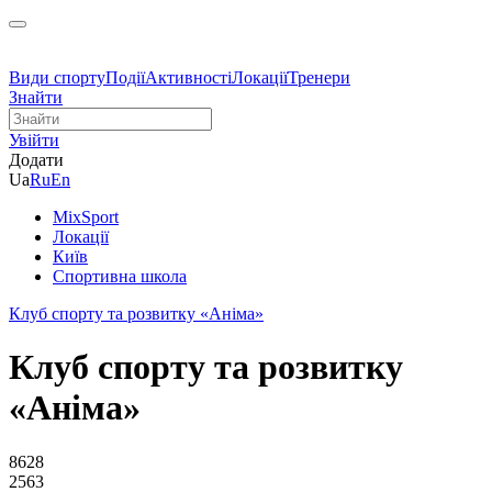
Види спорту
Події
Активності
Локації
Тренери
Знайти
Увійти
Додати
Ua
Ru
En
MixSport
Локації
Київ
Спортивна школа
Клуб спорту та розвитку «Аніма»
Клуб спорту та розвитку
«Аніма»
8628
2563