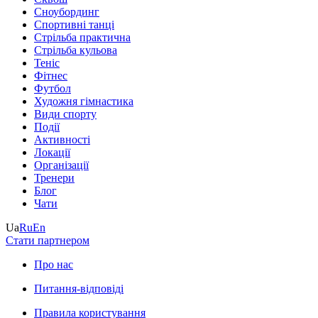
Сноубординг
Спортивні танці
Стрільба практична
Стрільба кульова
Теніс
Фітнес
Футбол
Художня гімнастика
Види спорту
Події
Активності
Локації
Організації
Тренери
Блог
Чати
Ua
Ru
En
Стати партнером
Про нас
Питання-відповіді
Правила користування