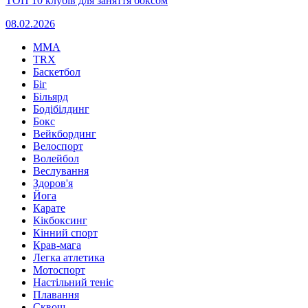
ТОП 10 клубів для заняття боксом
08.02.2026
MMA
TRX
Баскетбол
Біг
Більярд
Бодібілдинг
Бокс
Вейкбординг
Велоспорт
Волейбол
Веслування
Здоров'я
Йога
Карате
Кікбоксинг
Кінний спорт
Крав-мага
Легка атлетика
Мотоспорт
Настільний теніс
Плавання
Сквош