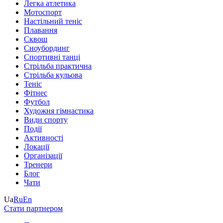
Легка атлетика
Мотоспорт
Настільний теніс
Плавання
Сквош
Сноубординг
Спортивні танці
Стрільба практична
Стрільба кульова
Теніс
Фітнес
Футбол
Художня гімнастика
Види спорту
Події
Активності
Локації
Організації
Тренери
Блог
Чати
Ua
Ru
En
Стати партнером