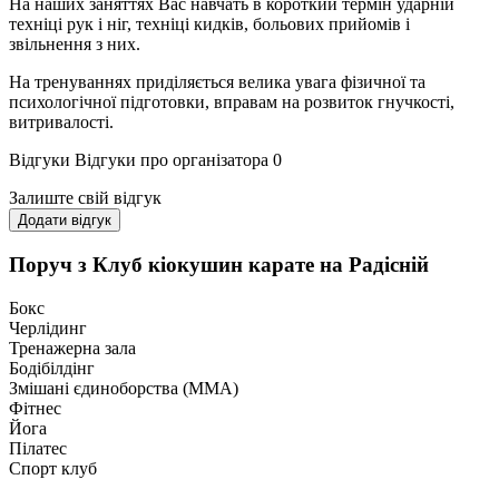
На наших заняттях Вас навчать в короткий термін ударній
техніці рук і ніг, техніці кидків, больових прийомів і
звільнення з них.
На тренуваннях приділяється велика увага фізичної та
психологічної підготовки, вправам на розвиток гнучкості,
витривалості.
Відгуки
Відгуки про організатора
0
Залиште свій відгук
Додати відгук
Поруч з Клуб кіокушин карате на Радісній
Бокс
Черлідинг
Тренажерна зала
Бодібілдінг
Змішані єдиноборства (ММА)
Фітнес
Йога
Пілатес
Спорт клуб