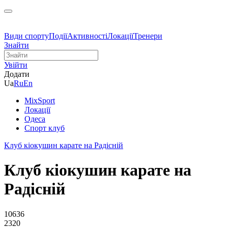
Види спорту
Події
Активності
Локації
Тренери
Знайти
Увійти
Додати
Ua
Ru
En
MixSport
Локації
Одеса
Спорт клуб
Клуб кіокушин карате на Радісній
Клуб кіокушин карате на
Радісній
10636
2320