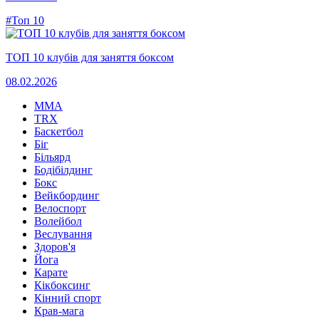
#Топ 10
ТОП 10 клубів для заняття боксом
08.02.2026
MMA
TRX
Баскетбол
Біг
Більярд
Бодібілдинг
Бокс
Вейкбординг
Велоспорт
Волейбол
Веслування
Здоров'я
Йога
Карате
Кікбоксинг
Кінний спорт
Крав-мага