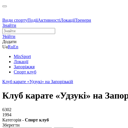
Види спорту
Події
Активності
Локації
Тренери
Знайти
Увійти
Додати
Ua
Ru
En
MixSport
Локації
Запоріжжя
Спорт клуб
Клуб карате «Удзукі» на Запорізькій
Клуб карате «Удзукі» на Запор
6302
1994
Категорія -
Спорт клуб
Зберегти