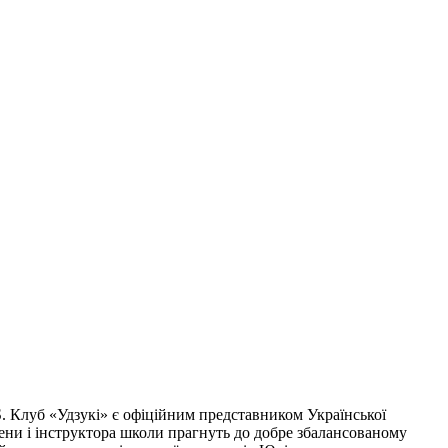
S. Клуб «Удзукі» є офіційним представником Української
смени і інструктора школи прагнуть до добре збалансованому