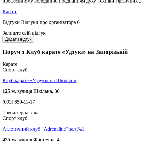
професійному володінню поєднанням духу, техніки і фізичних да
Карате
Відгуки
Відгуки про організатора
0
Залиште свій відгук
Додати відгук
Поруч з Клуб карате «Удзукі» на Запорізькій
Карате
Спорт клуб
Клуб карате «Удзукі» на Шкільній
125 м.
вулиця Шкільна, 36
(093) 659-11-17
Тренажерна зала
Спорт клуб
Атлетичний клуб "Adrenaline" зал №1
425 м.
вулиця Фортечна, 4