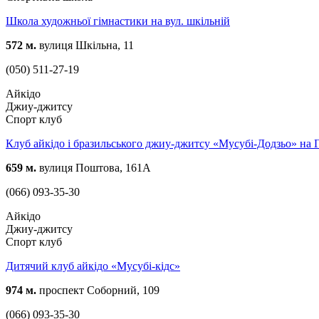
Школа художньої гімнастики на вул. шкільній
572 м.
вулиця Шкільна, 11
(050) 511-27-19
Айкідо
Джиу-джитсу
Спорт клуб
Клуб айкідо і бразильського джиу-джитсу «Мусубі-Додзьо» на 
659 м.
вулиця Поштова, 161А
(066) 093-35-30
Айкідо
Джиу-джитсу
Спорт клуб
Дитячий клуб айкідо «Мусубі-кідс»
974 м.
проспект Соборний, 109
(066) 093-35-30