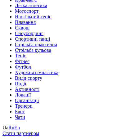
Легка атлетика
Мотоспорт
Настільний теніс
Плавання
Сквош
Сноубординг
Спортивні танці
Стрільба практична
Стрільба кульова
Теніс
Фітнес
Футбол
Художня гімнастика
Види спорту
Події
Активності
Локації
Організації
Тренери
Блог
Чати
Ua
Ru
En
Стати партнером