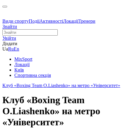
Види спорту
Події
Активності
Локації
Тренери
Знайти
Увійти
Додати
Ua
Ru
En
MixSport
Локації
Київ
Спортивна секція
Клуб «Boxing Team O.Liashenko» на метро «Університет»
Клуб «Boxing Team
O.Liashenko» на метро
«Університет»