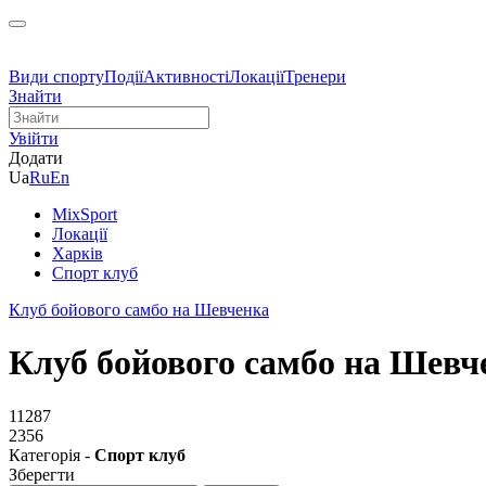
Види спорту
Події
Активності
Локації
Тренери
Знайти
Увійти
Додати
Ua
Ru
En
MixSport
Локації
Харків
Спорт клуб
Клуб бойового самбо на Шевченка
Клуб бойового самбо на Шевч
11287
2356
Категорія -
Спорт клуб
Зберегти