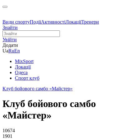
Види спорту
Події
Активності
Локації
Тренери
Знайти
Увійти
Додати
Ua
Ru
En
MixSport
Локації
Одеса
Спорт клуб
Клуб бойового самбо «Майстер»
Клуб бойового самбо
«Майстер»
10674
1901