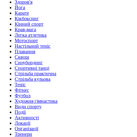
Здоров'я
Йога
Карате
Кікбоксинг
Кінний спорт
Крав-мага
Легка атлетика
Мотоспорт
Настільний теніс
Плавання
Сквош
Сноубординг
Спортивні танці
Стрільба практична
Стрільба кульова
Теніс
Фітнес
Футбол
Художня гімнастика
Види спорту
Події
Активності
Локації
Організації
Тренери