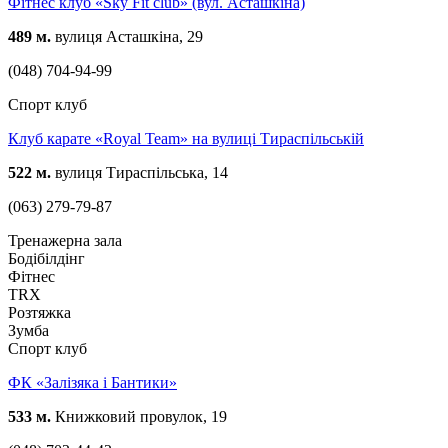
Фітнес клуб «Sky Fit club» (вул. Асташкіна)
489 м.
вулиця Асташкіна, 29
(048) 704-94-99
Спорт клуб
Клуб карате «Royal Team» на вулиці Тираспільській
522 м.
вулиця Тираспільська, 14
(063) 279-79-87
Тренажерна зала
Бодібілдінг
Фітнес
TRX
Розтяжка
Зумба
Спорт клуб
ФК «Залізяка і Бантики»
533 м.
Книжковий провулок, 19