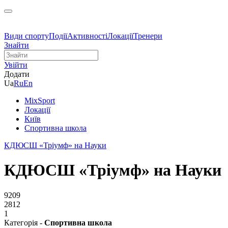
Види спорту
Події
Активності
Локації
Тренери
Знайти
Увійти
Додати
Ua
Ru
En
MixSport
Локації
Київ
Спортивна школа
КДЮСШ «Тріумф» на Науки
КДЮСШ «Тріумф» на Науки
9209
2812
1
Категорія -
Спортивна школа