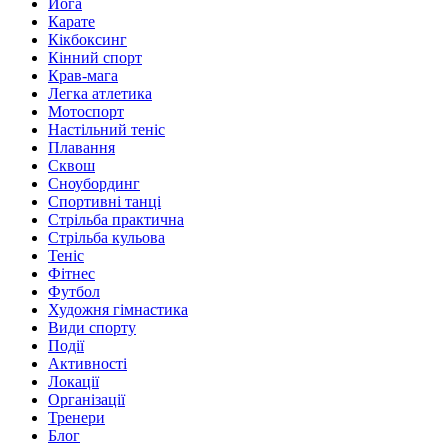
Йога
Карате
Кікбоксинг
Кінний спорт
Крав-мага
Легка атлетика
Мотоспорт
Настільний теніс
Плавання
Сквош
Сноубординг
Спортивні танці
Стрільба практична
Стрільба кульова
Теніс
Фітнес
Футбол
Художня гімнастика
Види спорту
Події
Активності
Локації
Організації
Тренери
Блог