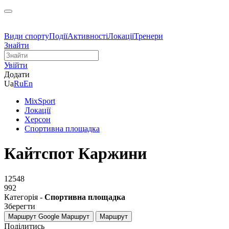
Види спорту
Події
Активності
Локації
Тренери
Знайти
Увійти
Додати
Ua
Ru
En
MixSport
Локації
Херсон
Спортивна площадка
Кайтспот Каржини
12548
992
Категорія -
Спортивна площадка
Зберегти
Маршрут Google
Маршрут
Маршрут
Поділитись