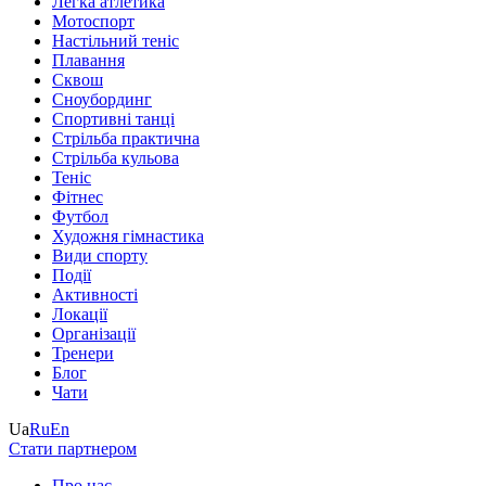
Легка атлетика
Мотоспорт
Настільний теніс
Плавання
Сквош
Сноубординг
Спортивні танці
Стрільба практична
Стрільба кульова
Теніс
Фітнес
Футбол
Художня гімнастика
Види спорту
Події
Активності
Локації
Організації
Тренери
Блог
Чати
Ua
Ru
En
Стати партнером
Про нас