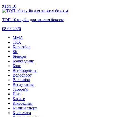
#Топ 10
ТОП 10 клубів для заняття боксом
08.02.2026
MMA
TRX
Баскетбол
Біг
Більярд
Бодібілдинг
Бокс
Вейкбординг
Велоспорт
Волейбол
Веслування
Здоров'я
Йога
Карате
Кікбоксинг
Кінний спорт
Крав-мага