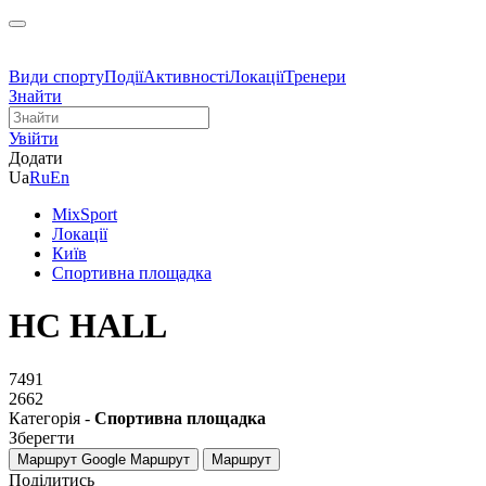
Види спорту
Події
Активності
Локації
Тренери
Знайти
Увійти
Додати
Ua
Ru
En
MixSport
Локації
Київ
Спортивна площадка
HC HALL
7491
2662
Категорія -
Спортивна площадка
Зберегти
Маршрут Google
Маршрут
Маршрут
Поділитись