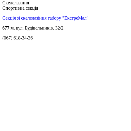
Скелелазіння
Спортивна секція
Секція зі скелелазіння табору "ЕкстреМал"
677 м.
вул. Будівельників, 32/2
(067) 618-34-36