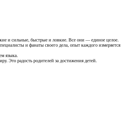
кие и сильные, быстрые и ловкие. Все они — единое целое.
специалисты и фанаты своего дела, опыт каждого измеряется
ем языка.
ру. Это радость родителей за достижения детей.