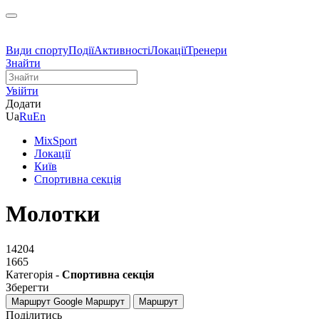
Види спорту
Події
Активності
Локації
Тренери
Знайти
Увійти
Додати
Ua
Ru
En
MixSport
Локації
Київ
Спортивна секція
Молотки
14204
1665
Категорія -
Спортивна секція
Зберегти
Маршрут Google
Маршрут
Маршрут
Поділитись