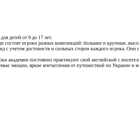
я детей от 9 до 17 лет.
де состоят игроки разных комплекций: большие и крупные, высо
нд с учетом достоинств и сильных сторон каждого игрока. Они 
оки академии постоянно практикуют свой английский с носител
емые эмоции, яркие впечатления от путешествий по Украине и ми