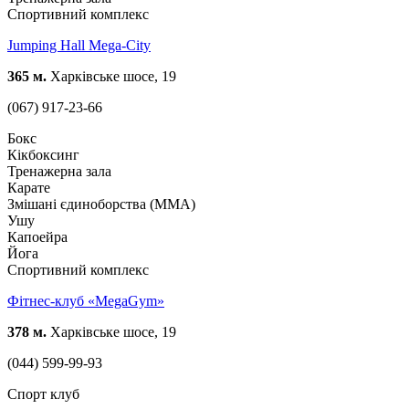
Спортивний комплекс
Jumping Hall Mega-City
365 м.
Харківське шосе, 19
(067) 917-23-66
Бокс
Кікбоксинг
Тренажерна зала
Карате
Змішані єдиноборства (ММА)
Ушу
Капоейра
Йога
Спортивний комплекс
Фітнес-клуб «MegaGym»
378 м.
Харківське шосе, 19
(044) 599-99-93
Спорт клуб