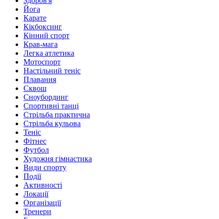
Здоров'я
Йога
Карате
Кікбоксинг
Кінний спорт
Крав-мага
Легка атлетика
Мотоспорт
Настільний теніс
Плавання
Сквош
Сноубординг
Спортивні танці
Стрільба практична
Стрільба кульова
Теніс
Фітнес
Футбол
Художня гімнастика
Види спорту
Події
Активності
Локації
Організації
Тренери