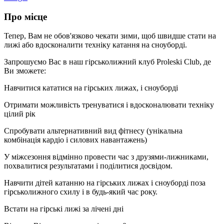
Про місце
Тепер, Вам не обов'язково чекати зими, щоб швидше стати на
лижі або вдосконалити техніку катання на сноуборді.
Запрошуємо Вас в наш гірськолижний клуб Proleski Club, де
Ви зможете:
Навчитися кататися на гірських лижах, і сноуборді
Отримати можливість тренуватися і вдосконалювати техніку
цілий рік
Спробувати альтернативний вид фітнесу (унікальна
комбінація кардіо і силових навантажень)
У міжсезоння відмінно провести час з друзями-лижниками,
похвалитися результатами і поділитися досвідом.
Навчити дітей катанню на гірських лижах і сноуборді поза
гірськолижного схилу і в будь-який час року.
Встати на гірські лижі за лічені дні