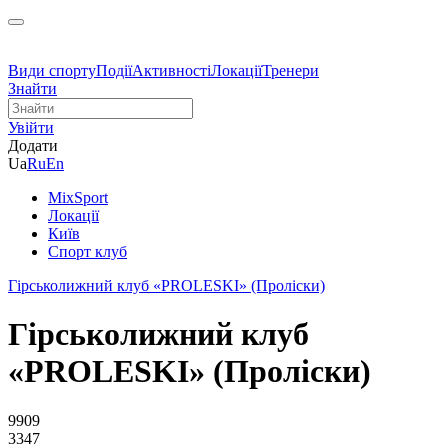
Види спорту
Події
Активності
Локації
Тренери
Знайти
Увійти
Додати
Ua
Ru
En
MixSport
Локації
Київ
Спорт клуб
Гірськолижний клуб «PROLESKI» (Проліски)
Гірськолижний клуб
«PROLESKI» (Проліски)
9909
3347