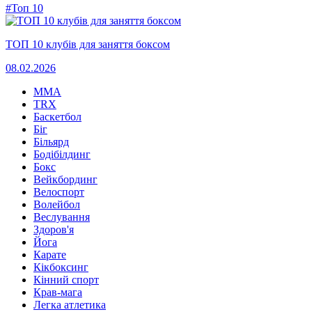
#Топ 10
ТОП 10 клубів для заняття боксом
08.02.2026
MMA
TRX
Баскетбол
Біг
Більярд
Бодібілдинг
Бокс
Вейкбординг
Велоспорт
Волейбол
Веслування
Здоров'я
Йога
Карате
Кікбоксинг
Кінний спорт
Крав-мага
Легка атлетика