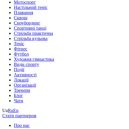
Мотоспорт
Настільний теніс
Плавання
Сквош
Сноубординг
Спортивні танці
Стрільба практична
Стрільба кульова
Теніс
Фітнес
Футбол
Художня гімнастика
Види спорту
Події
Активності
Локації
Організації
Тренери
Блог
Чати
Ua
Ru
En
Стати партнером
Про нас