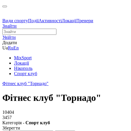
Види спорту
Події
Активності
Локації
Тренери
Знайти
Увійти
Додати
Ua
Ru
En
MixSport
Локації
Нікополь
Спорт клуб
Фітнес клуб "Торнадо"
Фітнес клуб "Торнадо"
10404
3457
Категорія -
Спорт клуб
Зберегти