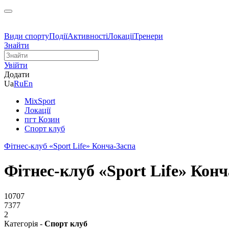
Види спорту
Події
Активності
Локації
Тренери
Знайти
Увійти
Додати
Ua
Ru
En
MixSport
Локації
пгт Козин
Спорт клуб
Фітнес-клуб «Sport Life» Конча-Заспа
Фітнес-клуб «Sport Life» Конч
10707
7377
2
Категорія -
Спорт клуб