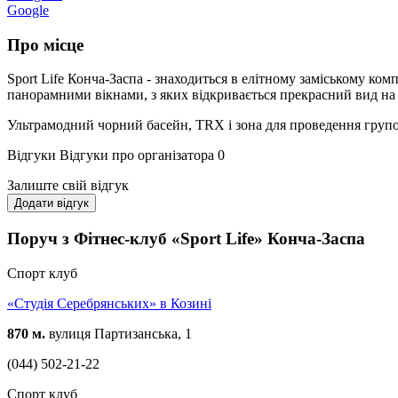
Google
Про місце
Sport Life Конча-Заспа - знаходиться в елітному заміському ком
панорамними вікнами, з яких відкривається прекрасний вид на
Ультрамодний чорний басейн, TRX і зона для проведення групови
Відгуки
Відгуки про організатора
0
Залиште свій відгук
Додати відгук
Поруч з Фітнес-клуб «Sport Life» Конча-Заспа
Спорт клуб
«Студія Серебрянських» в Козині
870 м.
вулиця Партизанська, 1
(044) 502-21-22
Спорт клуб