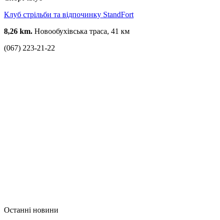
Клуб стрільби та відпочинку StandFort
8,26 km.
Новообухівська траса, 41 км
(067) 223-21-22
Останні новини