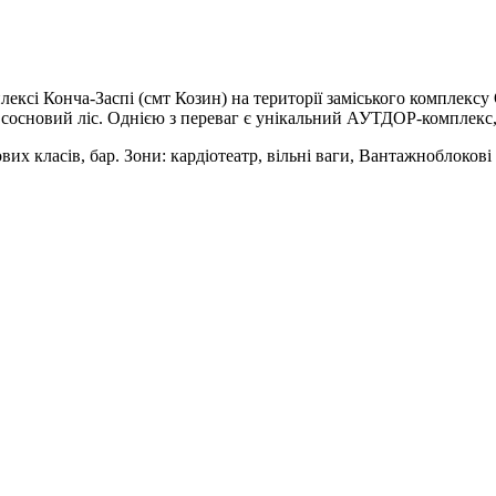
плексі Конча-Заспі (смт Козин) на території заміського комплекс
 сосновий ліс. Однією з переваг є унікальний АУТДОР-комплекс
х класів, бар. Зони: кардіотеатр, вільні ваги, Вантажноблокові 