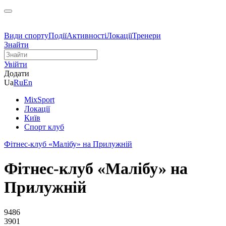
Види спорту
Події
Активності
Локації
Тренери
Знайти
Увійти
Додати
Ua
Ru
En
MixSport
Локації
Київ
Спорт клуб
Фітнес-клуб «Малібу» на Прилужній
Фітнес-клуб «Малібу» на
Прилужній
9486
3901