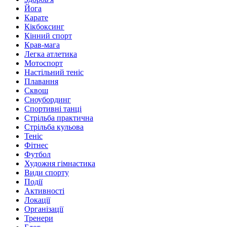
Йога
Карате
Кікбоксинг
Кінний спорт
Крав-мага
Легка атлетика
Мотоспорт
Настільний теніс
Плавання
Сквош
Сноубординг
Спортивні танці
Стрільба практична
Стрільба кульова
Теніс
Фітнес
Футбол
Художня гімнастика
Види спорту
Події
Активності
Локації
Організації
Тренери