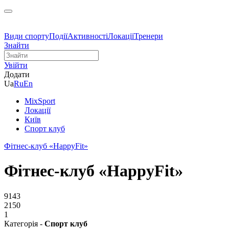
Види спорту
Події
Активності
Локації
Тренери
Знайти
Увійти
Додати
Ua
Ru
En
MixSport
Локації
Київ
Спорт клуб
Фітнес-клуб «HappyFit»
Фітнес-клуб «HappyFit»
9143
2150
1
Категорія -
Спорт клуб