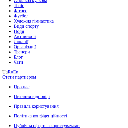
Стрільба кульова
Теніс
Фітнес
Футбол
Художня гімнастика
Види спорту
Події
Активності
Локації
Організації
Тренери
Блог
Чати
Ua
Ru
En
Стати партнером
Про нас
Питання-відповіді
Правила користування
Політика конфіденційності
Публічна оферта з користувачами