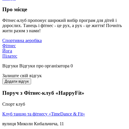
Про місце
Фітнес-клуб пропонує широкий вибір програм для дітей і
дорослих. Танець і фітнес - це рух, а рух - це життя! Почніть
жити разом з нами!
Спортивна аеробіка
Фітнес
Йога
Пілатес
Відгуки
Відгуки про організатора
0
Залиште свій відгук
Додати відгук
Поруч з Фітнес-клуб «HappyFit»
Спорт клуб
Клуб танцю та фітнесу «TimeDance & Fit»
вулиця Миколи Кибальчича, 11