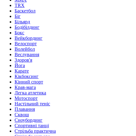
TRX
Баскетбол
Біг
Більярд
Бодібілдинг
Бокс
Вейкбординг
Велоспорт
Волейбол
Веслування
Здоров'я
Йога
Карате
Кікбоксинг
Кінний спорт
Крав-мага
Легка атлетика
Мотоспорт
Настільний теніс
Плавання
Сквош
Сноубординг
Спортивні танці
Стрільба практична