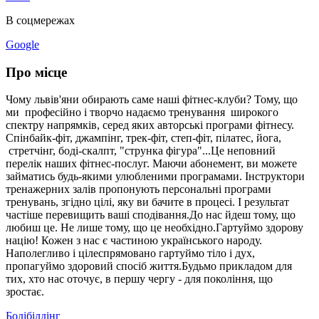
В соцмережах
Google
Про місце
Чому львів'яни обирають саме наші фітнес-клуби? Тому, що
ми професійно і творчо надаємо тренування широкого
спектру напрямків, серед яких авторські програми фітнесу.
Спінбайк-фіт, джампінг, трек-фіт, степ-фіт, пілатес, йога,
стретчінг, боді-скалпт, "струнка фігура"...Це неповний
перелік наших фітнес-послуг. Маючи абонемент, ви можете
займатись будь-якими улюбленими програмами. Інструктори
тренажерних залів пропонують персональні програми
тренувань, згідно цілі, яку ви бачите в процесі. І результат
частіше перевищить ваші сподівання.До нас йдеш тому, що
любиш це. Не лише тому, що це необхідно.Гартуймо здорову
націю! Кожен з нас є частиною українського народу.
Наполегливо і цілеспрямовано гартуймо тіло і дух,
пропагуймо здоровий спосіб життя.Будьмо прикладом для
тих, хто нас оточує, в першу чергу - для покоління, що
зростає.
Бодібілдінг