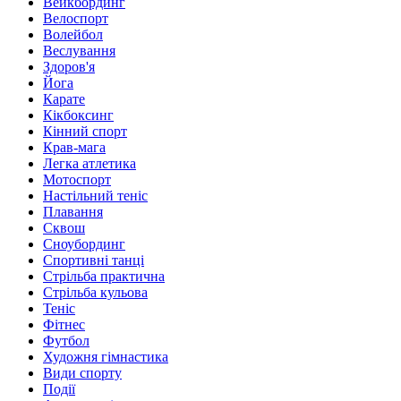
Вейкбординг
Велоспорт
Волейбол
Веслування
Здоров'я
Йога
Карате
Кікбоксинг
Кінний спорт
Крав-мага
Легка атлетика
Мотоспорт
Настільний теніс
Плавання
Сквош
Сноубординг
Спортивні танці
Стрільба практична
Стрільба кульова
Теніс
Фітнес
Футбол
Художня гімнастика
Види спорту
Події