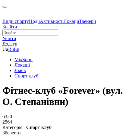
Види спорту
Події
Активності
Локації
Тренери
Знайти
Увійти
Додати
Ua
Ru
En
MixSport
Локації
Львів
Спорт клуб
Фітнес-клуб «Forever» (вул.
О. Степанівни)
6320
2564
Категорія -
Спорт клуб
Зберегти