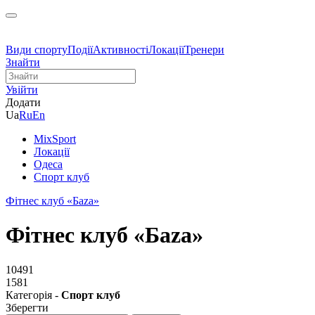
Види спорту
Події
Активності
Локації
Тренери
Знайти
Увійти
Додати
Ua
Ru
En
MixSport
Локації
Одеса
Спорт клуб
Фітнес клуб «Баzа»
Фітнес клуб «Баzа»
10491
1581
Категорія -
Спорт клуб
Зберегти