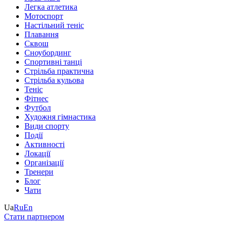
Легка атлетика
Мотоспорт
Настільний теніс
Плавання
Сквош
Сноубординг
Спортивні танці
Стрільба практична
Стрільба кульова
Теніс
Фітнес
Футбол
Художня гімнастика
Види спорту
Події
Активності
Локації
Організації
Тренери
Блог
Чати
Ua
Ru
En
Стати партнером