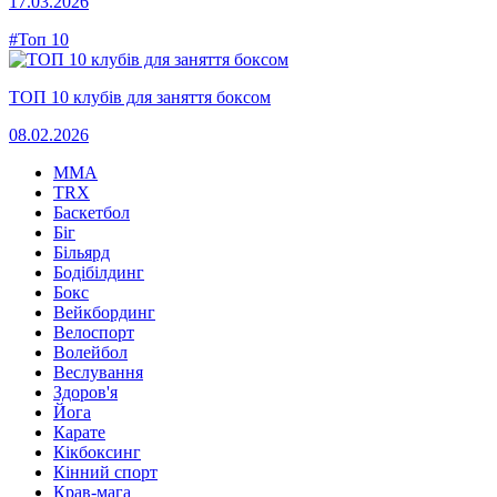
17.03.2026
#Топ 10
ТОП 10 клубів для заняття боксом
08.02.2026
MMA
TRX
Баскетбол
Біг
Більярд
Бодібілдинг
Бокс
Вейкбординг
Велоспорт
Волейбол
Веслування
Здоров'я
Йога
Карате
Кікбоксинг
Кінний спорт
Крав-мага