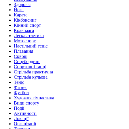
Здоров'я
Йога
Карате
Кікбоксинг
Кінний спорт
Крав-мага
Легка атлетика
Мотоспорт
Настільний теніс
Плавання
Сквош
Сноубординг
Спортивні танці
Стрільба практична
Стрільба кульова
Теніс
Фітнес
Футбол
Художня гімнастика
Види спорту
Події
Активності
Локації
Організації
Тренери