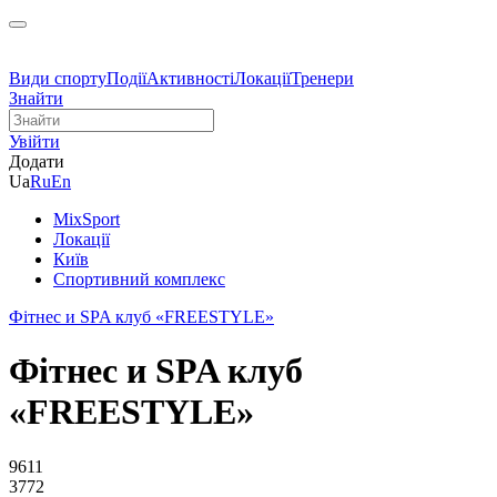
Види спорту
Події
Активності
Локації
Тренери
Знайти
Увійти
Додати
Ua
Ru
En
MixSport
Локації
Київ
Спортивний комплекс
Фітнес и SPA клуб «FREESTYLE»
Фітнес и SPA клуб
«FREESTYLE»
9611
3772