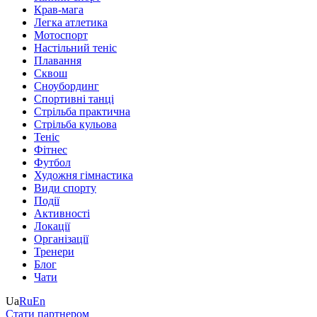
Крав-мага
Легка атлетика
Мотоспорт
Настільний теніс
Плавання
Сквош
Сноубординг
Спортивні танці
Стрільба практична
Стрільба кульова
Теніс
Фітнес
Футбол
Художня гімнастика
Види спорту
Події
Активності
Локації
Організації
Тренери
Блог
Чати
Ua
Ru
En
Стати партнером