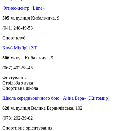
Фітнес-центр «Lime»
505 м.
вулиця Кибальчича, 9
(041) 248-49-53
Спорт клуб
Клуб Mixfight.ZT
506 м.
вул. Кибальчича, 9
(067) 402-58-45
Фехтування
Стрільба з лука
Спортивна школа
Школа середньовічного бою «Айна Бера» (Житомир)
628 м.
вулиця Велика Бердичівська, 102
(073) 202-39-82
Спортивне орієнтування