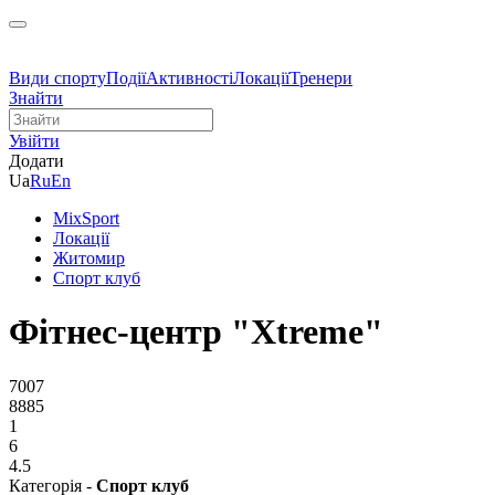
Види спорту
Події
Активності
Локації
Тренери
Знайти
Увійти
Додати
Ua
Ru
En
MixSport
Локації
Житомир
Спорт клуб
Фітнес-центр "Xtreme"
7007
8885
1
6
4.5
Категорія -
Спорт клуб