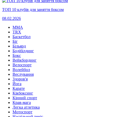
ТОП 10 клубів для заняття боксом
08.02.2026
MMA
TRX
Баскетбол
Біг
Більярд
Бодібілдинг
Бокс
Вейкбординг
Велоспорт
Волейбол
Веслування
Здоров'я
Йога
Карате
Кікбоксинг
Кінний спорт
Крав-мага
Легка атлетика
Мотоспорт
Настільний теніс