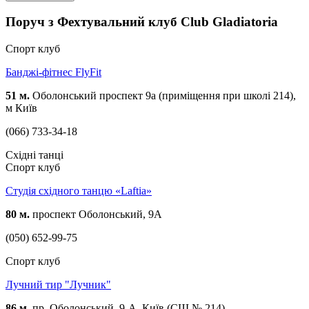
Поруч з Фехтувальний клуб Club Gladiatoria
Спорт клуб
Банджі-фітнес FlyFit
51 м.
Оболонський проспект 9а (приміщення при школі 214),
м Київ
(066) 733-34-18
Східні танці
Спорт клуб
Студія східного танцю «Laftia»
80 м.
проспект Оболонський, 9А
(050) 652-99-75
Спорт клуб
Лучний тир "Лучник"
86 м.
пр. Оболонський, 9-А, Київ (СШ № 214)