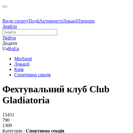
Види спорту
Події
Активності
Локації
Тренери
Знайти
Увійти
Додати
Ua
Ru
En
MixSport
Локації
Київ
Спортивна секція
Фехтувальний клуб Club
Gladiatoria
15431
790
1309
Категорія -
Спортивна секція