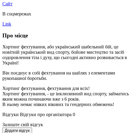
Сайт
В соцмережах
Link
Про місце
Хортинг фехтування, або український шабельний бій, це
новітній український вид спорту, бойове мистецтво та засіб
оздоровлення тіла і духу, що сьогодні активно розвивається в
Україні!
Він поєднує в собі фехтування на шаблях з елементами
рукопашної боротьби.
Хортинг фехтування, фехтування для всіх!
Хортинг фехтування, - це інклюзивний вид спорту, займатись
яким можна починаючи вже з 6 років.
В ньому немає ніяких вікових та гендерних обмежень!
Відгуки
Відгуки про організатора
0
Залиште свій відгук
Додати відгук