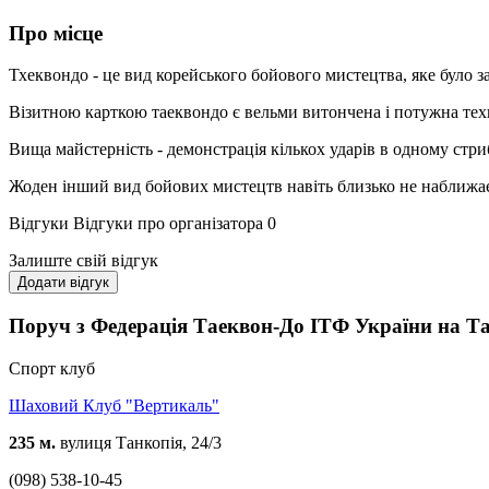
Про місце
Тхеквондо - це вид корейського бойового мистецтва, яке було з
Візитною карткою таеквондо є вельми витончена і потужна техн
Вища майстерність - демонстрація кількох ударів в одному стри
Жоден інший вид бойових мистецтв навіть близько не наближаєт
Відгуки
Відгуки про організатора
0
Залиште свій відгук
Додати відгук
Поруч з Федерація Таеквон-До ІТФ України на Т
Спорт клуб
Шаховий Клуб "Вертикаль"
235 м.
вулиця Танкопія, 24/3
(098) 538-10-45