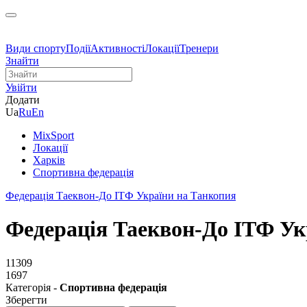
Види спорту
Події
Активності
Локації
Тренери
Знайти
Увійти
Додати
Ua
Ru
En
MixSport
Локації
Харків
Спортивна федерація
Федерація Таеквон-До ІТФ України на Танкопия
Федерація Таеквон-До ІТФ Ук
11309
1697
Категорія -
Спортивна федерація
Зберегти