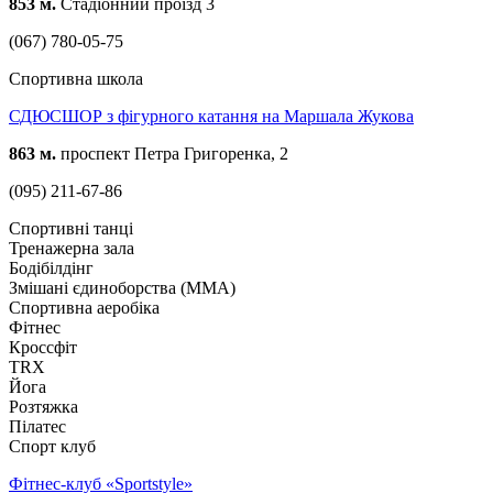
853 м.
Стадіонний проїзд 3
(067) 780-05-75
Спортивна школа
СДЮСШОР з фігурного катання на Маршала Жукова
863 м.
проспект Петра Григоренка, 2
(095) 211-67-86
Спортивні танці
Тренажерна зала
Бодібілдінг
Змішані єдиноборства (ММА)
Спортивна аеробіка
Фітнес
Кроссфіт
TRX
Йога
Розтяжка
Пілатес
Спорт клуб
Фітнес-клуб «Sportstyle»