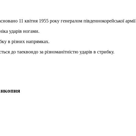
асновано 11 квітня 1955 року генералом південнокорейської армії
іка ударів ногами.
бку в різних напрямках.
ься до таеквондо за різноманітністю ударів в стрибку.
анкопия