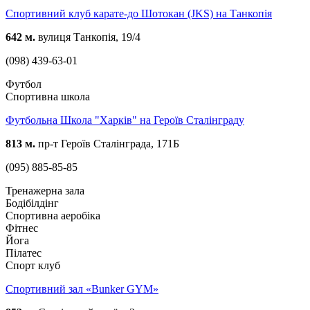
Спортивний клуб карате-до Шотокан (JKS) на Танкопія
642 м.
вулиця Танкопія, 19/4
(098) 439-63-01
Футбол
Спортивна школа
Футбольна Школа "Харків" на Героїв Сталінграду
813 м.
пр-т Героїв Сталінграда, 171Б
(095) 885-85-85
Тренажерна зала
Бодібілдінг
Спортивна аеробіка
Фітнес
Йога
Пілатес
Спорт клуб
Спортивний зал «Bunker GYM»