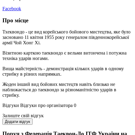
Facebook
Про місце
Тхеквондо - це вид корейського бойового мистецтва, яке було
засновано 11 квітня 1955 року генералом південнокорейської
армії Чой Хонг Хі.
Візитною карткою таеквондо є вельми витончена і потужна
техніка ударів ногами.
Вища майстерність - демонстрація кількох ударів в одному
стрибку в різних напрямках.
Жоден інший вид бойових мистецтв навіть близько не
наближається до таеквондо за різноманітністю ударів в
стрибку.
Відгуки
Відгуки про організатора
0
Залиште свій відгук
Додати відгук
Поруч з Федерація Таеквон-До ІТФ України на