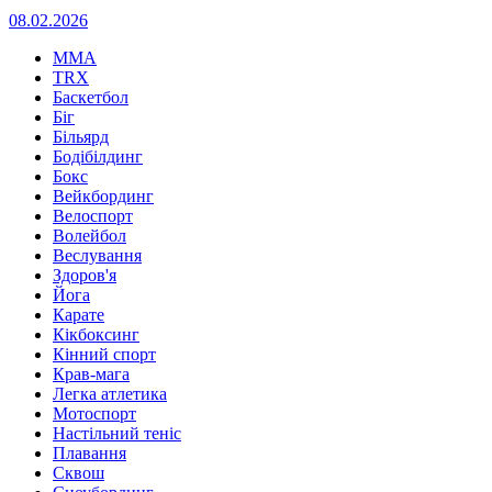
08.02.2026
MMA
TRX
Баскетбол
Біг
Більярд
Бодібілдинг
Бокс
Вейкбординг
Велоспорт
Волейбол
Веслування
Здоров'я
Йога
Карате
Кікбоксинг
Кінний спорт
Крав-мага
Легка атлетика
Мотоспорт
Настільний теніс
Плавання
Сквош