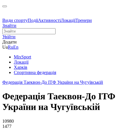
Види спорту
Події
Активності
Локації
Тренери
Знайти
Увійти
Додати
Ua
Ru
En
MixSport
Локації
Харків
Спортивна федерація
Федерація Таеквон-До ІТФ України на Чугуївській
Федерація Таеквон-До ІТФ
України на Чугуївській
10980
1477