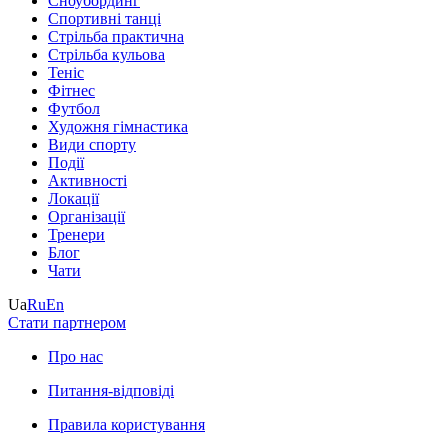
Сноубординг
Спортивні танці
Стрільба практична
Стрільба кульова
Теніс
Фітнес
Футбол
Художня гімнастика
Види спорту
Події
Активності
Локації
Організації
Тренери
Блог
Чати
Ua
Ru
En
Стати партнером
Про нас
Питання-відповіді
Правила користування