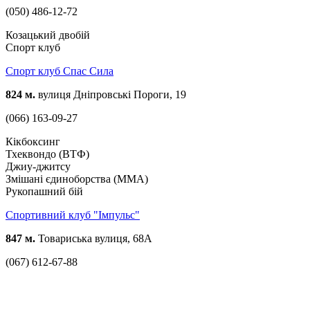
(050) 486-12-72
Козацький двобій
Спорт клуб
Спорт клуб Спас Сила
824 м.
вулиця Дніпровські Пороги, 19
(066) 163-09-27
Кікбоксинг
Тхеквондо (ВТФ)
Джиу-джитсу
Змішані єдиноборства (ММА)
Рукопашний бій
Спортивний клуб "Імпульс"
847 м.
Товариська вулиця, 68А
(067) 612-67-88