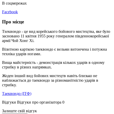
В соцмережах
Facebook
Про місце
Тхеквондо - це вид корейського бойового мистецтва, яке було
засновано 11 квітня 1955 року генералом південнокорейської
армії Чой Хонг Хі.
Візитною карткою таеквондо є вельми витончена і потужна
техніка ударів ногами.
Вища майстерність - демонстрація кількох ударів в одному
стрибку в різних напрямках.
Жоден інший вид бойових мистецтв навіть близько не
наближається до таеквондо за різноманітністю ударів в
стрибку.
Таеквондо (ІТФ)
Відгуки
Відгуки про організатора
0
Залиште свій відгук