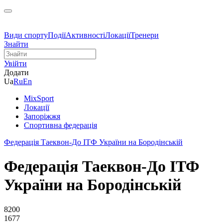
Види спорту
Події
Активності
Локації
Тренери
Знайти
Увійти
Додати
Ua
Ru
En
MixSport
Локації
Запоріжжя
Спортивна федерація
Федерація Таеквон-До ІТФ України на Бородінській
Федерація Таеквон-До ІТФ
України на Бородінській
8200
1677