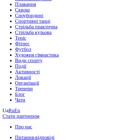
Плавання
Сквош
Сноубординг
Спортивні танці
Стрільба практична
Стрільба кульова
Теніс
Фітнес
Футбол
Художня гімнастика
Види спорту
Події
Активності
Локації
Організації
Тренери
Блог
Чати
Ua
Ru
En
Стати партнером
Про нас
Питання-відповіді