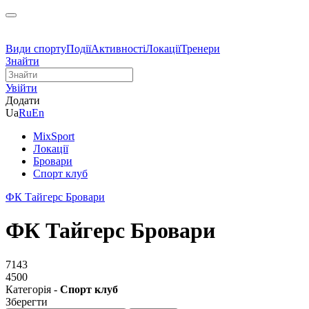
Види спорту
Події
Активності
Локації
Тренери
Знайти
Увійти
Додати
Ua
Ru
En
MixSport
Локації
Бровари
Спорт клуб
ФК Тайгерс Бровари
ФК Тайгерс Бровари
7143
4500
Категорія -
Спорт клуб
Зберегти