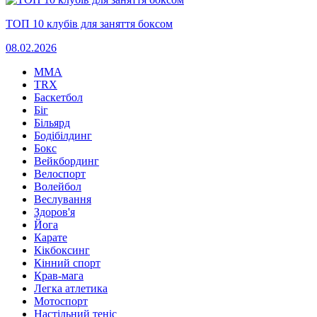
ТОП 10 клубів для заняття боксом
08.02.2026
MMA
TRX
Баскетбол
Біг
Більярд
Бодібілдинг
Бокс
Вейкбординг
Велоспорт
Волейбол
Веслування
Здоров'я
Йога
Карате
Кікбоксинг
Кінний спорт
Крав-мага
Легка атлетика
Мотоспорт
Настільний теніс