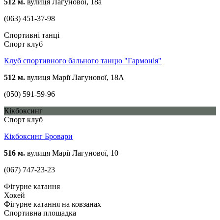
512 м.
вулиця Лагунової, 18а
(063) 451-37-98
Спортивні танці
Спорт клуб
Клуб спортивного бального танцю "Гармонія"
512 м.
вулиця Марії Лагунової, 18А
(050) 591-59-96
Кікбоксинг
Спорт клуб
Кікбоксинг Бровари
516 м.
вулиця Марії Лагунової, 10
(067) 747-23-23
Фігурне катання
Хокей
Фігурне катання на ковзанах
Спортивна площадка